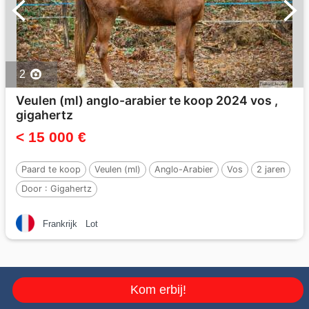
2
Veulen (ml) anglo-arabier te koop 2024 vos ,
gigahertz
< 15 000 €
Paard te koop
Veulen (ml)
Anglo-Arabier
Vos
2 jaren
Door :
Gigahertz
Frankrijk
Lot
Kom erbij!