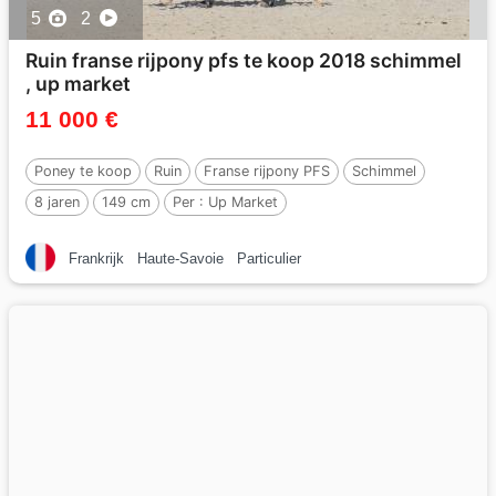
5
2
Ruin franse rijpony pfs te koop 2018 schimmel
, up market
11 000 €
Poney te koop
Ruin
Franse rijpony PFS
Schimmel
8 jaren
149 cm
Per :
Up Market
Frankrijk
Haute-Savoie
Particulier