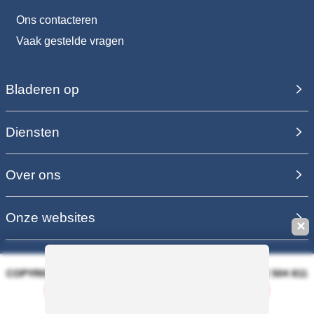
Ons contacteren
Vaak gestelde vragen
Bladeren op
Diensten
Over ons
Onze websites
✕
COPYRIGHT 2006 - 2025 - EQUIRODI SAS - R.C.S. DOLE 504 811
373 - TVA FR00504811373
Deze zoekopdracht opslaan
100% VEILIGE BETALING