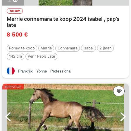
NIEUW
Merrie connemara te koop 2024 isabel , pap’s
late
8 500 €
Poney te koop
Merrie
Connemara
Isabel
2 jaren
142 cm
Per :
Pap’s Late
Frankrijk
Yonne
Professional
PRESTIGE