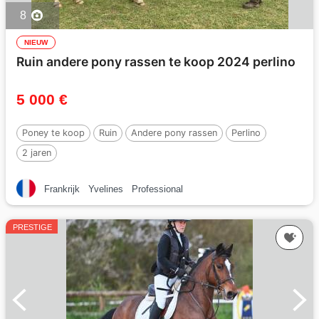
8
NIEUW
Ruin andere pony rassen te koop 2024 perlino
5 000 €
Poney te koop
Ruin
Andere pony rassen
Perlino
2 jaren
Frankrijk
Yvelines
Professional
PRESTIGE