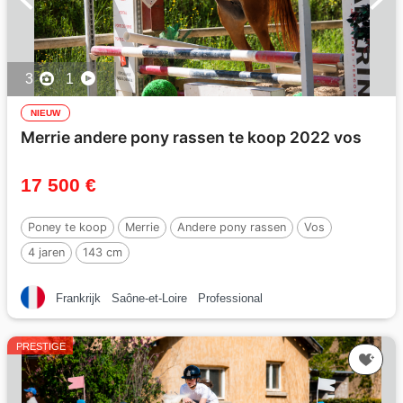
3
1
NIEUW
Merrie andere pony rassen te koop 2022 vos
17 500 €
Poney te koop
Merrie
Andere pony rassen
Vos
4 jaren
143 cm
Frankrijk
Saône-et-Loire
Professional
PRESTIGE