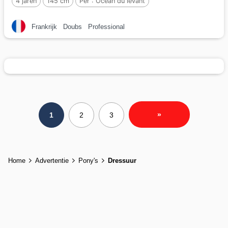
4 jaren
145 cm
Per :
Océan du levant
Frankrijk
Doubs
Professional
»
1
2
3
Home
Advertentie
Pony's
Dressuur