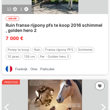
12
1
NIEUW
Ruin franse rijpony pfs te koop 2016 schimmel
, golden hero 2
7 000 €
Poney te koop
Ruin
Franse rijpony PFS
Schimmel
10 jaren
139 cm
Per :
Golden hero 2
Frankrijk
Orne
Particulier
PRESTIGE