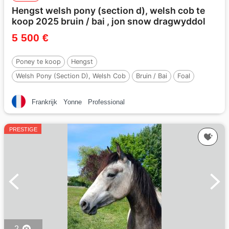
Hengst welsh pony (section d), welsh cob te
koop 2025 bruin / bai , jon snow dragwyddol
5 500 €
Poney te koop
Hengst
Welsh Pony (Section D), Welsh Cob
Bruin / Bai
Foal
Per :
Jon Snow Dragwyddol
Frankrijk
Yonne
Professional
PRESTIGE
2