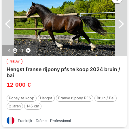
4
1
NIEUW
Hengst franse rijpony pfs te koop 2024 bruin /
bai
12 000 €
Poney te koop
Hengst
Franse rijpony PFS
Bruin / Bai
2 jaren
145 cm
Frankrijk
Drôme
Professional