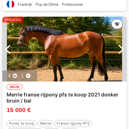
Frankrijk
Puy-de-Dôme
Professional
PRESTIGE
4
1
NIEUW
Merrie franse rijpony pfs te koop 2021 donker
bruin / bai
15 000 €
Poney te koop
Merrie
Franse rijpony PFS