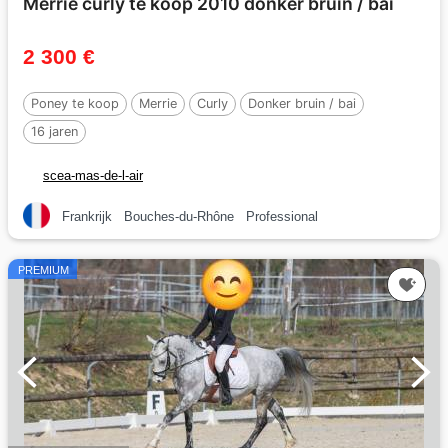
Merrie curly te koop 2010 donker bruin / bai
2 300 €
Poney te koop
Merrie
Curly
Donker bruin / bai
16 jaren
scea-mas-de-l-air
Frankrijk
Bouches-du-Rhône
Professional
PREMIUM