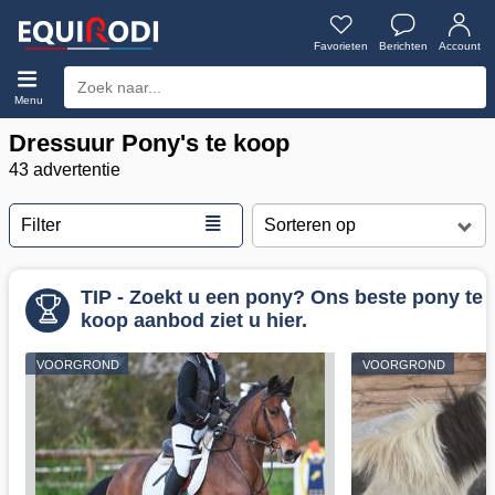
Favorieten
Berichten
Account
Menu
Dressuur Pony's te koop
43 advertentie
≣
Filter
TIP - Zoekt u een pony? Ons beste pony te
koop aanbod ziet u hier.
VOORGROND
VOORGROND