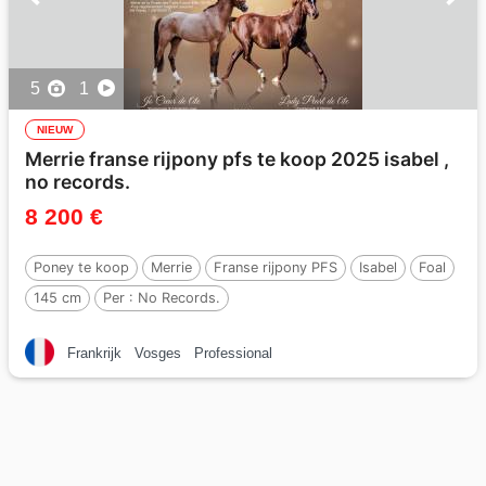
5
1
NIEUW
Merrie franse rijpony pfs te koop 2025 isabel ,
no records.
8 200 €
Poney te koop
Merrie
Franse rijpony PFS
Isabel
Foal
145 cm
Per :
No Records.
Frankrijk
Vosges
Professional