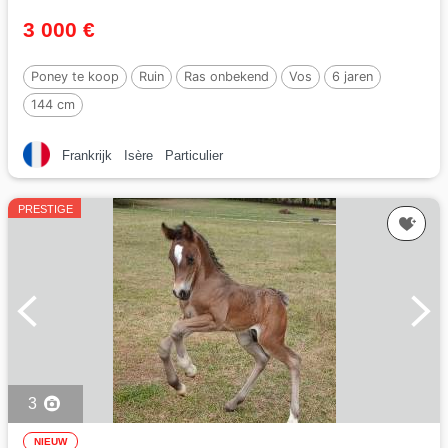
3 000 €
Poney te koop
Ruin
Ras onbekend
Vos
6 jaren
144 cm
Frankrijk
Isère
Particulier
PRESTIGE
3
NIEUW