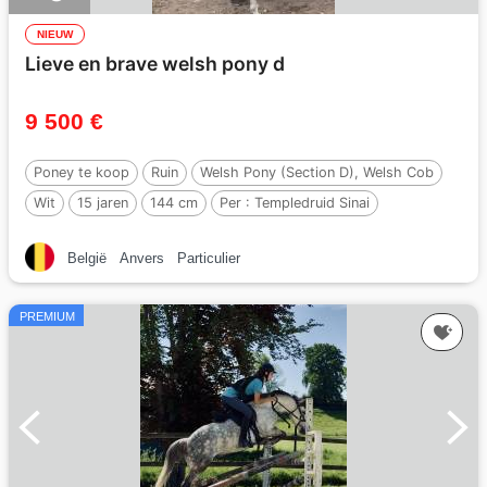
NIEUW
Lieve en brave welsh pony d
9 500 €
Poney te koop
Ruin
Welsh Pony (Section D), Welsh Cob
Wit
15 jaren
144 cm
Per :
Templedruid Sinai
België
Anvers
Particulier
PREMIUM