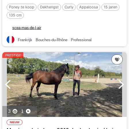
Poney te koop
Dekhengst
Curly
Appaloosa
15 jaren
135 cm
scea-mas-de-l-air
Frankrijk
Bouches-du-Rhône
Professional
PRESTIGE
3
1
NIEUW