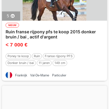
5
NIEUW
Ruin franse rijpony pfs te koop 2015 donker
bruin / bai , actif d'argent
< 7 000 €
Poney te koop
Ruin
Franse rijpony PFS
Donker bruin / bai
11 jaren
149 cm
Per :
ACTIF D'ARGENT
Frankrijk
Val-De-Marne
Particulier