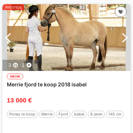
PRESTIGE
3
1
NIEUW
Merrie fjord te koop 2018 isabel
13 000 €
Poney te koop
Merrie
Fjord
Isabel
8 jaren
145 cm