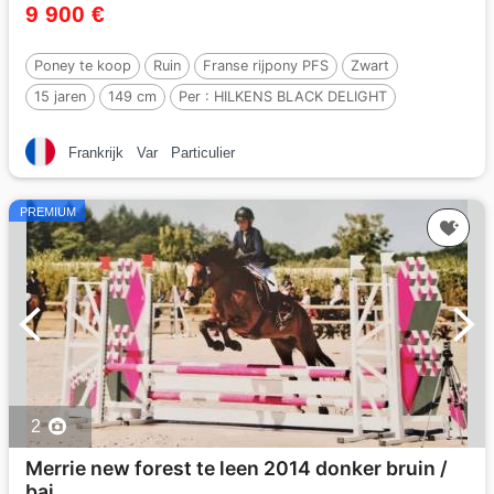
9 900 €
Poney te koop
Ruin
Franse rijpony PFS
Zwart
15 jaren
149 cm
Per :
HILKENS BLACK DELIGHT
Frankrijk
Var
Particulier
PREMIUM
2
Merrie new forest te leen 2014 donker bruin /
bai