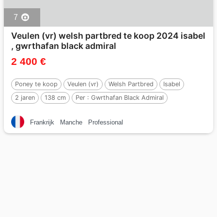
7
Veulen (vr) welsh partbred te koop 2024 isabel
, gwrthafan black admiral
2 400 €
Poney te koop
Veulen (vr)
Welsh Partbred
Isabel
2 jaren
138 cm
Per :
Gwrthafan Black Admiral
Frankrijk
Manche
Professional