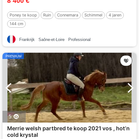
8 400 €
Poney te koop
Ruin
Connemara
Schimmel
4 jaren
144 cm
Frankrijk
Saône-et-Loire
Professional
PREMIUM
5
Merrie welsh partbred te koop 2021 vos , hot’n
cold krystal