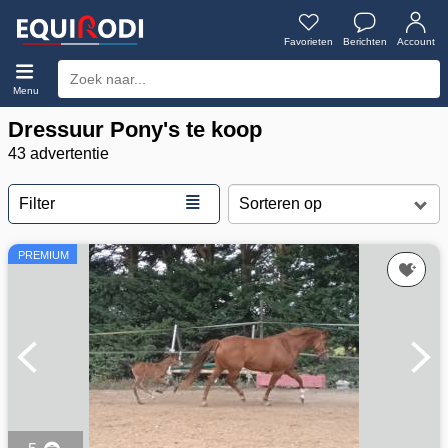
Favorieten
Berichten
Account
Menu
Dressuur Pony's te koop
43 advertentie
≣
Filter
PREMIUM