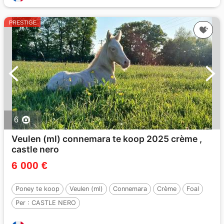
PRESTIGE
6
Veulen (ml) connemara te koop 2025 crème ,
castle nero
6 000 €
Poney te koop
Veulen (ml)
Connemara
Crème
Foal
Per :
CASTLE NERO