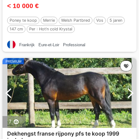
< 10 000 €
Poney te koop
Merrie
Welsh Partbred
Vos
5 jaren
147 cm
Per :
Hot’n cold Krystal
Frankrijk
Eure-et-Loir
Professional
PREMIUM
7
Dekhengst franse rijpony pfs te koop 1999