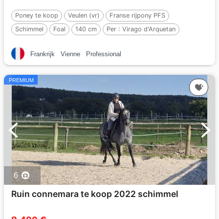
Poney te koop
Veulen (vr)
Franse rijpony PFS
Schimmel
Foal
140 cm
Per :
Virago d'Arquetan
Frankrijk
Vienne
Professional
PREMIUM
6
Ruin connemara te koop 2022 schimmel