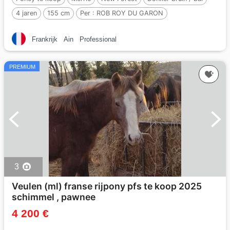
4 jaren
155 cm
Per :
ROB ROY DU GARON
Frankrijk
Ain
Professional
PREMIUM
3
Veulen (ml) franse rijpony pfs te koop 2025
schimmel , pawnee
4 200 €