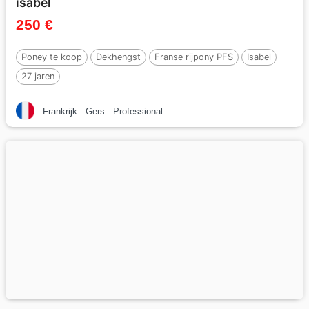
isabel
250 €
Poney te koop
Dekhengst
Franse rijpony PFS
Isabel
27 jaren
Frankrijk
Gers
Professional