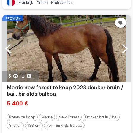
Frankrijk
Yonne
Professional
PREMIUM
5
1
Merrie new forest te koop 2023 donker bruin /
bai , birkilds balboa
5 400 €
Poney te koop
Merrie
New Forest
Donker bruin / bai
3 jaren
133 cm
Per :
Birkilds Balboa