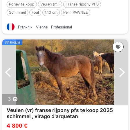
Poney te koop
Veulen (ml)
Franse rijpony PFS
Schimmel
Foal
140 cm
Per :
PAWNEE
Frankrijk
Vienne
Professional
PREMIUM
3
Veulen (vr) franse rijpony pfs te koop 2025
schimmel , virago d'arquetan
4 800 €