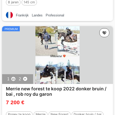
8 jaren
145 cm
Frankrijk
Landes
Professional
PREMIUM
1
2
Merrie new forest te koop 2022 donker bruin /
bai , rob roy du garon
7 200 €
Poney te koop
Merrie
New Forest
Donker bruin / bai