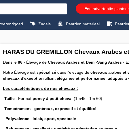
Een advertentie plaatse
roerendgoed
Zadels
Paarden materiaal
Paarde
HARAS DU GREMILLON Chevaux Arabes et
Dans le
86
- Élevage de
Chevaux Arabes et Demi-Sang Arabes
-
E
Notre Élevage est s
pécialisé
dans l'élevage de
chevaux arabes et 
chevaux d'exception
alliant
élégance et performance
,
adaptés
à 
Les caractéristiques de nos chevaux :
-
Taille
: Format
poney à petit cheval
(1m45 - 1m 60)
-
Tempérament
:
généreux, expressif et équilibré
-
Polyvalence
: l
oisir, sport, spectacle
-
Robustesse
:
excellente rusticité et adaptation au terrain