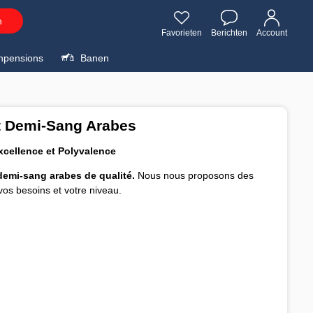
n
Favorieten
Berichten
Account
npensions
Banen
 Demi-Sang Arabes
xcellence et Polyvalence
demi-sang arabes de qualité.
Nous nous proposons des
vos besoins et votre niveau.