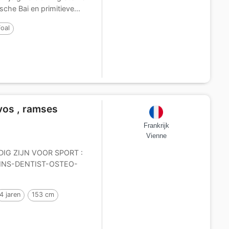
che Bai en primitieve...
Foal
vos , ramses
Frankrijk
Vienne
IG ZIJN VOOR SPORT :
NS-DENTIST-OSTEO-
4 jaren
153 cm