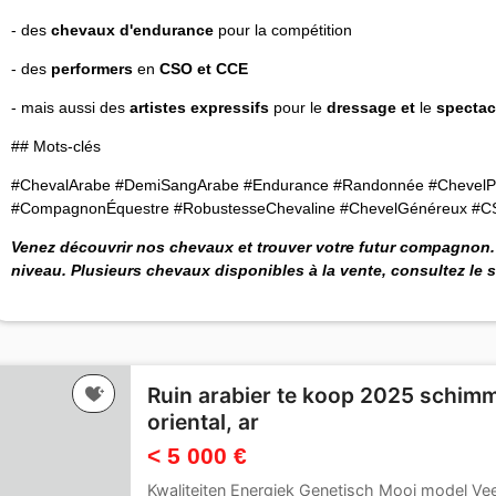
- des
chevaux d'endurance
pour la compétition
- des
performers
en
CSO et CCE
- mais aussi des
artistes expressifs
pour le
dressage et
le
spectac
## Mots-clés
#ChevalArabe #DemiSangArabe #Endurance #Randonnée #ChevelPol
#CompagnonÉquestre #RobustesseChevaline #ChevelGénéreux #C
Venez découvrir nos chevaux et trouver votre futur compagnon. 
niveau.
Plusieurs chevaux disponibles à la vente, consultez le s
Ruin arabier te koop 2025 schimm
oriental, ar
< 5 000 €
Kwaliteiten Energiek Genetisch Mooi model Veelz