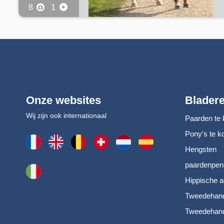
8
1
Onze websites
Blader
Wij zijn ook internationaal
Paarden te 
Pony's te k
Hengsten
paardenpen
Hippische a
Tweedehand
Tweedehand