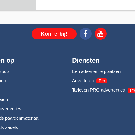
Kom erbij!
en op
Diensten
koop
Een advertentie plaatsen
oop
Adverteren
Pro
Tarieven PRO advertenties
Pr
sion
dvertenties
s paardenmateriaal
s zadels