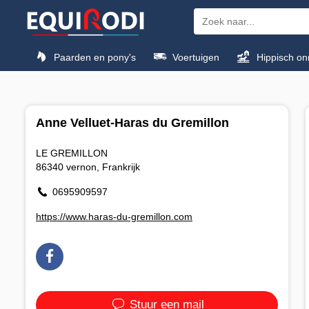
Paarden en pony's
Voertuigen
Hippisch on
Anne Velluet-Haras du Gremillon
LE GREMILLON
86340 vernon, Frankrijk
0695909597
https://www.haras-du-gremillon.com
Stuur een mail