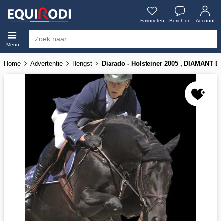
Favorieten
Berichten
Account
Menu
Home
Advertentie
Hengst
Diarado - Holsteiner 2005 , DIAMANT