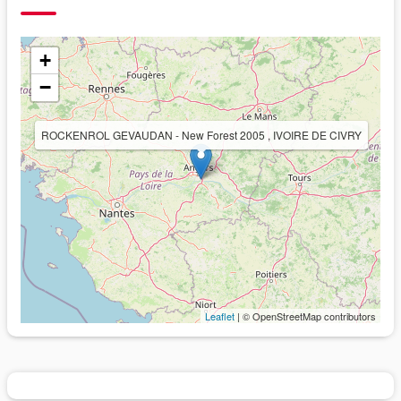
+
−
ROCKENROL GEVAUDAN - New Forest 2005 , IVOIRE DE CIVRY
Leaflet
| © OpenStreetMap contributors