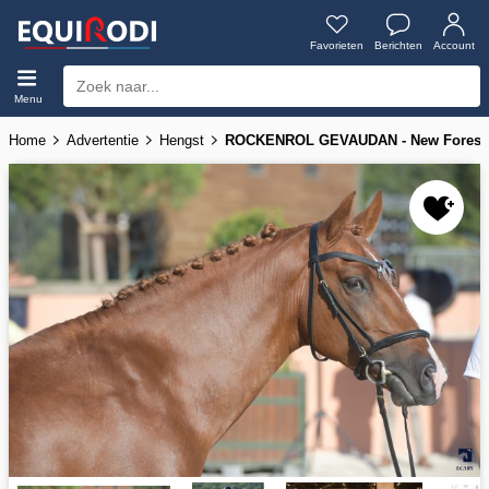
Favorieten
Berichten
Account
Menu
Home
Advertentie
Hengst
ROCKENROL GEVAUDAN - New Forest 2