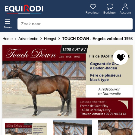
Favorieten
Berichten
Account
Menu
Home
Advertentie
Hengst
TOUCH DOWN - Engels volbloed 1998 ,