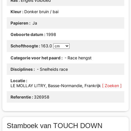
Ras
Engels volbloed
Kleur
Donker bruin / bai
Papieren
Ja
Geboorte datum
1998
Schofthoogte
163.0
Categorie voor het paard
- Race hengst
Disciplines
- Snelheids race
Locatie
LE MOLLAY LITRY, Basse-Normandie, Frankrijk
[ Zoeken ]
Referentie
326958
Stamboek van TOUCH DOWN