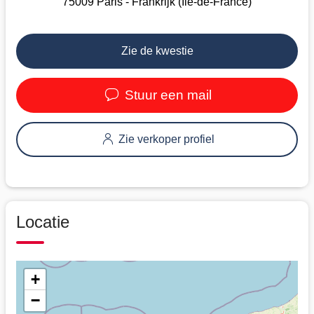
75009 Paris - Frankrijk (Ile-de-France)
Zie de kwestie
Stuur een mail
Zie verkoper profiel
Locatie
+
−