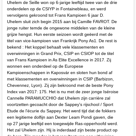
Uhelem de Seille won op 6-jarige leeftijd twee van de drie
onderdelen op de CSIYP in Fontainebleau, en werd
vervolgens gekroond tot Frans Kampioen 6 jaar D.
Uhelem sluit zich begin 2015 aan bij Camille FAVROT. De
jonge ruiter temde de ongewone middelen van de kleine
grijze hengst. Hun eerste seizoen wordt geëerd met de
titel van vice-kampioen van Frankrijk Pony As1. De rest is
bekend : Het koppel behaalt vele klassementen en
overwinningen in Grand Prix, CSIP en CSIOP tot de titel
van Frans Kampioen in As Elite Excellence in 2017. Zij
wonnen een onderdeel op de Europese
Kampioenschappen in Kaposvár en sloten hun bond af
met klassementen en overwinningen in CSIP (Barbizon,
Chevennez, Lyon). Zij zijn bekroond met de beste Pony
Index van 2017: 175. Het is nu met de zeer jonge Iséroise
Cannelle PARAMUCCHIO dat Uhelem zijn carrière zal
voortzetten gecoacht door de Sappey's rijschool / Sport
Etude de l'écurie du Sappey. Het werd tijd dat de fokkers
een legitieme dolfijn aan Dexter Leam Pondi gaven, die
op 27 jarige leeftijd een toegewijde Ras-opperhoofd werd.
Het zal Uhelem zijn. Hij is inderdaad zijn beste product op