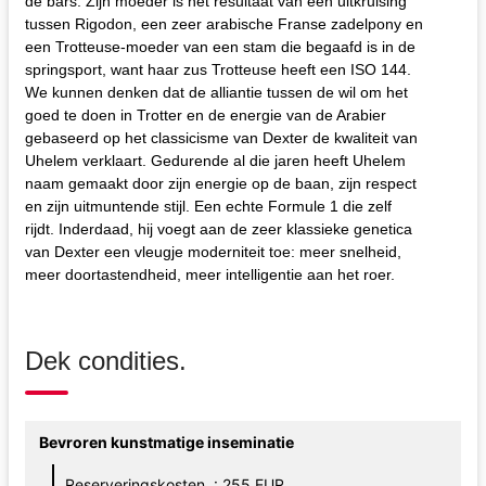
de bars. Zijn moeder is het resultaat van een uitkruising
tussen Rigodon, een zeer arabische Franse zadelpony en
een Trotteuse-moeder van een stam die begaafd is in de
springsport, want haar zus Trotteuse heeft een ISO 144.
We kunnen denken dat de alliantie tussen de wil om het
goed te doen in Trotter en de energie van de Arabier
gebaseerd op het classicisme van Dexter de kwaliteit van
Uhelem verklaart. Gedurende al die jaren heeft Uhelem
naam gemaakt door zijn energie op de baan, zijn respect
en zijn uitmuntende stijl. Een echte Formule 1 die zelf
rijdt. Inderdaad, hij voegt aan de zeer klassieke genetica
van Dexter een vleugje moderniteit toe: meer snelheid,
meer doortastendheid, meer intelligentie aan het roer.
Dek condities.
Bevroren kunstmatige inseminatie
Reserveringskosten. : 255 EUR