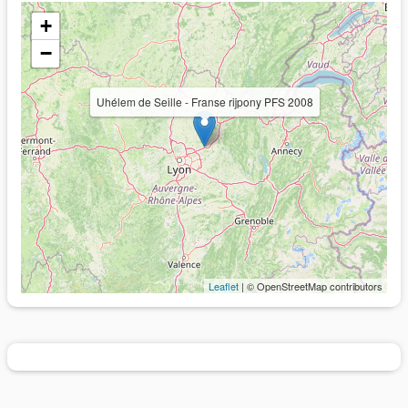
+
−
Uhélem de Seille - Franse rijpony PFS 2008
Leaflet
| © OpenStreetMap contributors