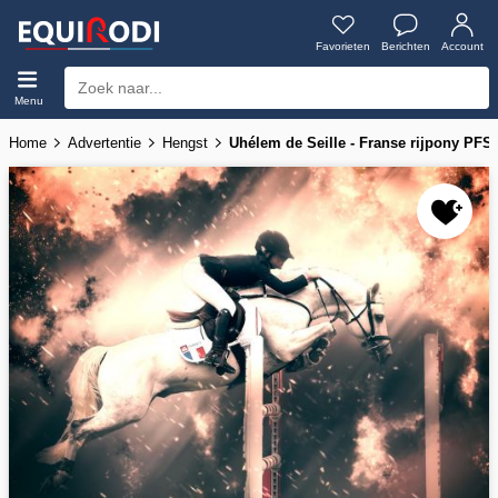
Favorieten
Berichten
Account
Menu
Home
Advertentie
Hengst
Uhélem de Seille - Franse rijpony PFS