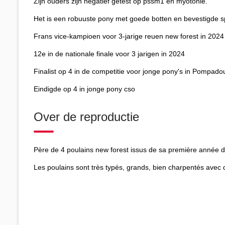
Zijn ouders zijn negatief getest op pssm1 en myotonie.
Het is een robuuste pony met goede botten en bevestigde s
Frans vice-kampioen voor 3-jarige reuen new forest in 2024
12e in de nationale finale voor 3 jarigen in 2024
Finalist op 4 in de competitie voor jonge pony's in Pompado
Eindigde op 4 in jonge pony cso
Over de reproductie
Père de 4 poulains new forest issus de sa première année 
Les poulains sont très typés, grands, bien charpentés avec