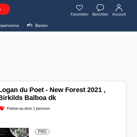
n
Favorieten
Berichten
Account
npensions
Banen
Logan du Poet - New Forest 2021 ,
Birkilds Balboa dk
Follow-up door 1 persoon
PRO