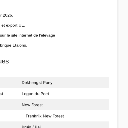
ur 2026.
 et export UE.
r le site internet de l'élevage
brique Étalons.
ues
Dekhengst Pony
st
Logan du Poet
New Forest
- Frankrijk New Forest
Bruin / Bai