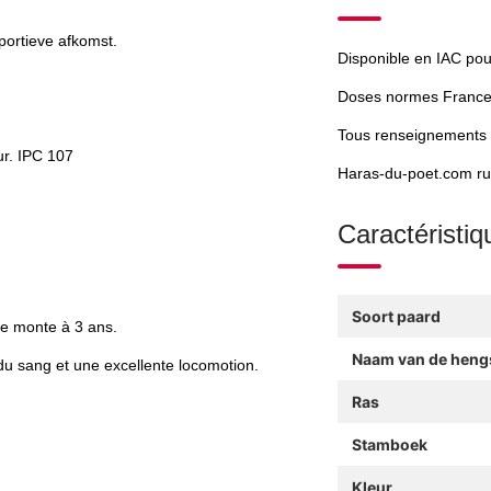
portieve afkomst.
Disponible en IAC po
Doses normes France
Tous renseignements su
ur. IPC 107
Haras-du-poet.com ru
Caractéristiq
Soort paard
de monte à 3 ans.
Naam van de heng
 du sang et une excellente locomotion.
Ras
Stamboek
Kleur