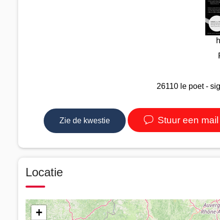
h
26110 le poet - sig
Stuur een mail
Zie de kwestie
Locatie
+