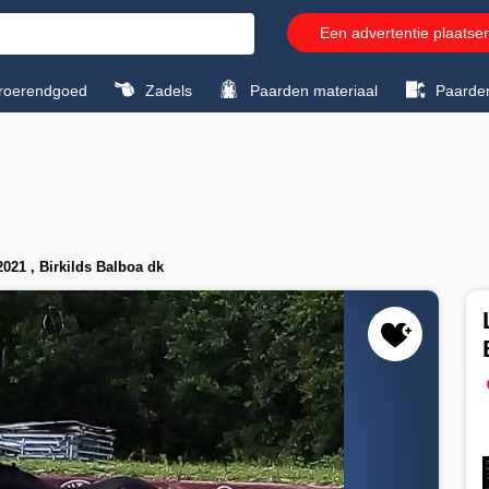
Een advertentie plaatse
roerendgoed
Zadels
Paarden materiaal
Paarde
021 , Birkilds Balboa dk