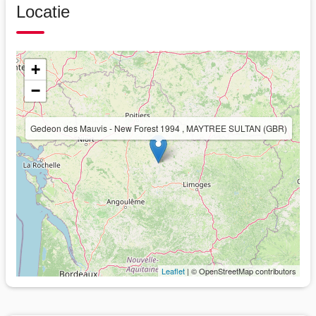
Locatie
+
−
Gedeon des Mauvis - New Forest 1994 , MAYTREE SULTAN (GBR)
Leaflet
| © OpenStreetMap contributors