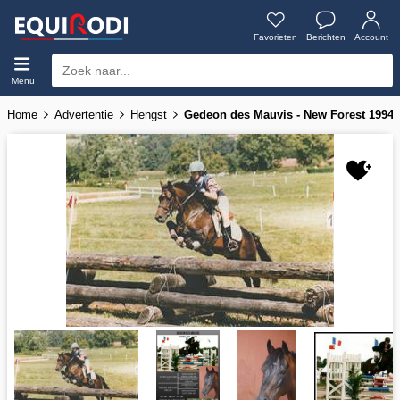
Favorieten
Berichten
Account
Menu
Home
Advertentie
Hengst
Gedeon des Mauvis - New Forest 199