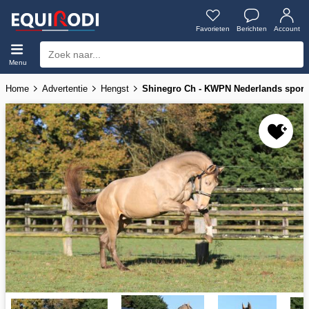
Favorieten
Berichten
Account
Menu
Home
Advertentie
Hengst
Shinegro Ch - KWPN Nederlands sport