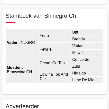
Stamboek van Shinegro Ch
Ulft
Ferro
Brenda
Vader :
NEGRO
Variant
Fewrie
Mewri
Concorde
Cream On Top
Zulu
Moeder :
Bronswina CH
Hidalgo
Edwina Top And
Cie
Lune De Miel
Adverteerder