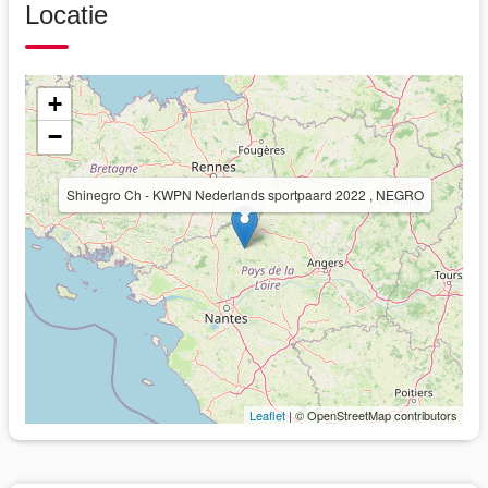
Locatie
+
−
Shinegro Ch - KWPN Nederlands sportpaard 2022 , NEGRO
Leaflet
| © OpenStreetMap contributors