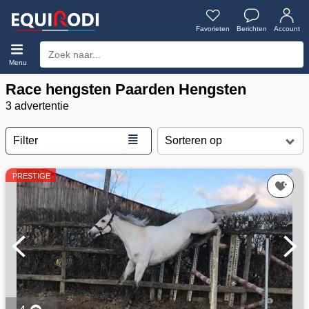
Favorieten
Berichten
Account
Menu
Race hengsten Paarden Hengsten
3 advertentie
≣
Filter
PRESTIGE