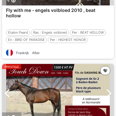
4
Fly with me - engels volbloed 2010 , beat
hollow
Etalon Paard
Ras :
Engels volbloed
Per :
BEAT HOLLOW
En :
BIRD OF PARADISE
Per :
HIGHEST HONOR
Frankrijk
Allier
PRESTIGE