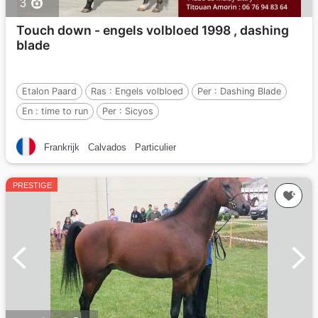
3
Touch down - engels volbloed 1998 , dashing
blade
Etalon Paard
Ras :
Engels volbloed
Per :
Dashing Blade
En :
time to run
Per :
Sicyos
Frankrijk
Calvados
Particulier
PRESTIGE