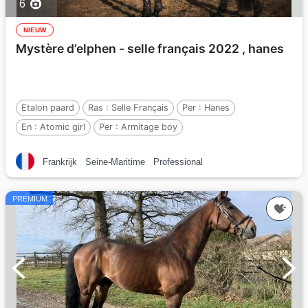
6
NIEUW
Mystère d’elphen - selle français 2022 , hanes
Etalon paard
Ras :
Selle Français
Per :
Hanes
En :
Atomic girl
Per :
Armitage boy
Frankrijk
Seine-Maritime
Professional
PREMIUM