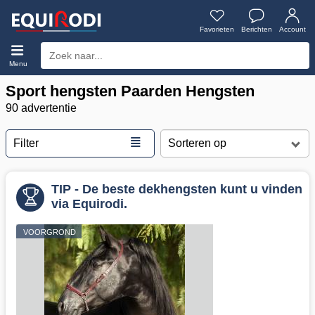
Favorieten
Berichten
Account
Menu
Sport hengsten Paarden Hengsten
90 advertentie
≣
Filter
TIP - De beste dekhengsten kunt u vinden
via Equirodi.
VOORGROND