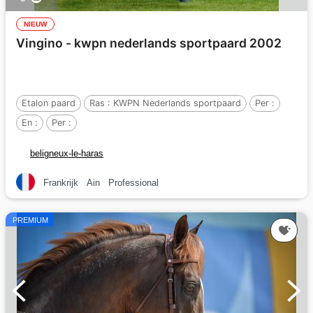
NIEUW
Vingino - kwpn nederlands sportpaard 2002
Etalon paard
Ras :
KWPN Nederlands sportpaard
Per :
En :
Per :
beligneux-le-haras
Frankrijk
Ain
Professional
PREMIUM