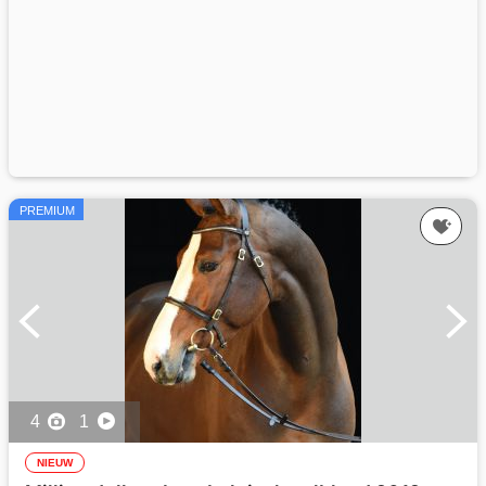
PREMIUM
4
1
NIEUW