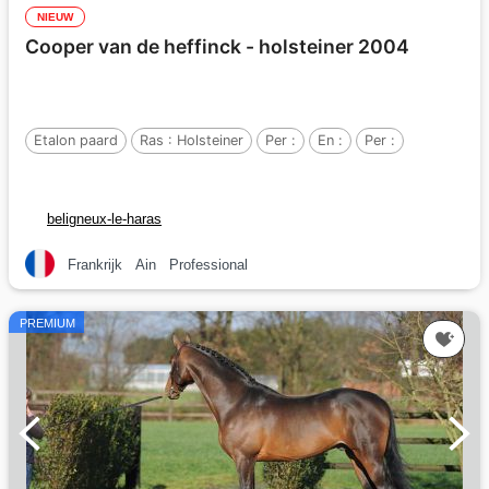
NIEUW
Cooper van de heffinck - holsteiner 2004
Etalon paard
Ras :
Holsteiner
Per :
En :
Per :
beligneux-le-haras
Frankrijk
Ain
Professional
PREMIUM