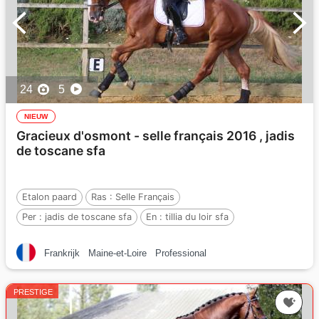
24
5
NIEUW
Gracieux d'osmont - selle français 2016 , jadis
de toscane sfa
Etalon paard
Ras :
Selle Français
Per :
jadis de toscane sfa
En :
tillia du loir sfa
Per :
jus des fontaines bwp
Frankrijk
Maine-et-Loire
Professional
PRESTIGE