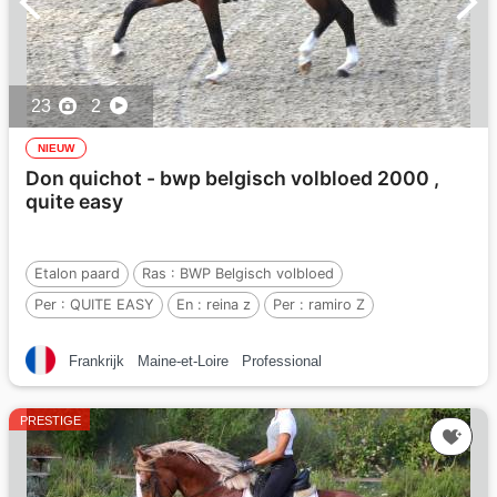
23
2
NIEUW
Don quichot - bwp belgisch volbloed 2000 ,
quite easy
Etalon paard
Ras :
BWP Belgisch volbloed
Per :
QUITE EASY
En :
reina z
Per :
ramiro Z
Frankrijk
Maine-et-Loire
Professional
PRESTIGE