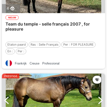
4
NIEUW
Team du temple - selle français 2007 , for
pleasure
Etalon paard
Ras :
Selle Français
Per :
FOR PLEASURE
En :
Per :
Frankrijk
Creuse
Professional
PRESTIGE