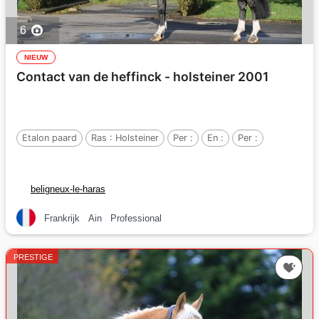
6
NIEUW
Contact van de heffinck - holsteiner 2001
Etalon paard
Ras :
Holsteiner
Per :
En :
Per :
beligneux-le-haras
Frankrijk
Ain
Professional
PRESTIGE