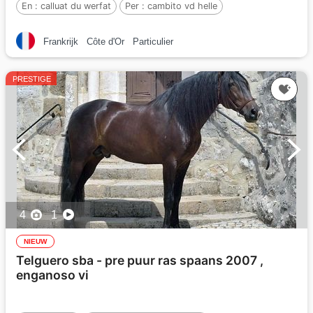
En :
calluat du werfat
Per :
cambito vd helle
Frankrijk
Côte d'Or
Particulier
PRESTIGE
4
1
NIEUW
Telguero sba - pre puur ras spaans 2007 ,
enganoso vi