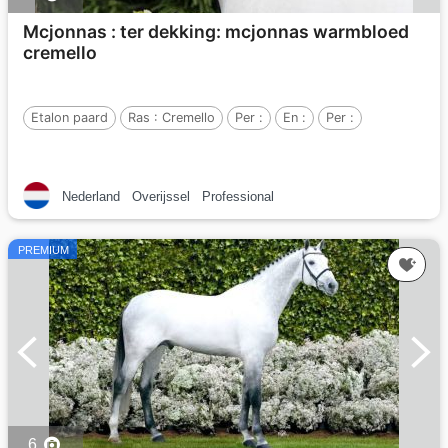
Mcjonnas : ter dekking: mcjonnas warmbloed
cremello
Etalon paard
Ras :
Cremello
Per :
En :
Per :
Nederland
Overijssel
Professional
PREMIUM
6