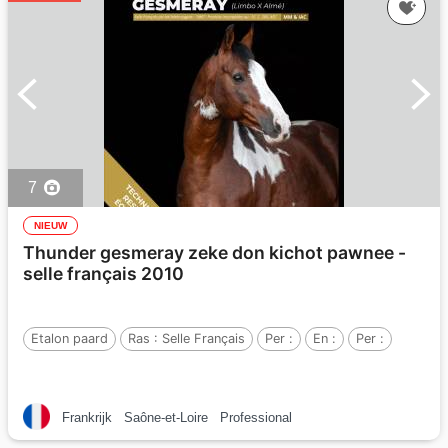
7
NIEUW
Thunder gesmeray zeke don kichot pawnee -
selle français 2010
Etalon paard
Ras :
Selle Français
Per :
En :
Per :
Frankrijk
Saône-et-Loire
Professional