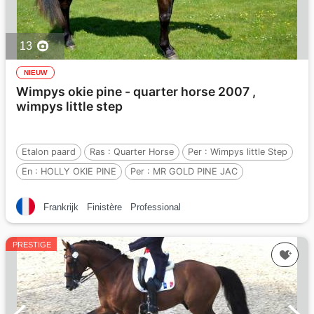
13
NIEUW
Wimpys okie pine - quarter horse 2007 ,
wimpys little step
Etalon paard
Ras :
Quarter Horse
Per :
Wimpys little Step
En :
HOLLY OKIE PINE
Per :
MR GOLD PINE JAC
Frankrijk
Finistère
Professional
PRESTIGE