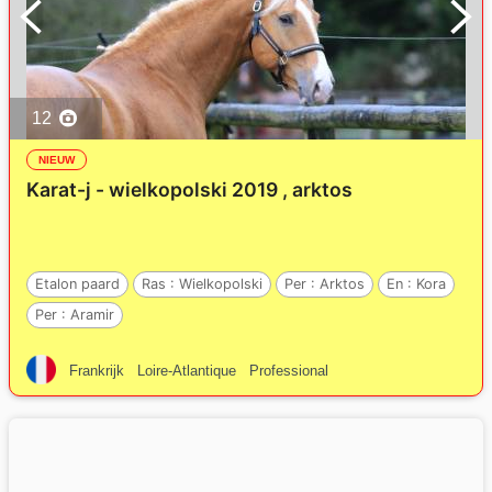
12
NIEUW
Karat-j - wielkopolski 2019 , arktos
Etalon paard
Ras :
Wielkopolski
Per :
Arktos
En :
Kora
Per :
Aramir
Frankrijk
Loire-Atlantique
Professional