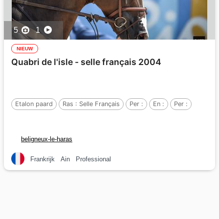
5
1
NIEUW
Quabri de l'isle - selle français 2004
Etalon paard
Ras :
Selle Français
Per :
En :
Per :
beligneux-le-haras
Frankrijk
Ain
Professional