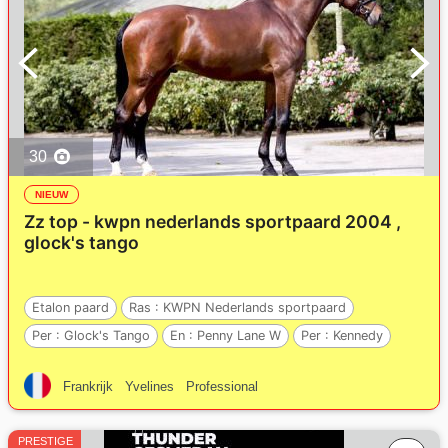
30
NIEUW
Zz top - kwpn nederlands sportpaard 2004 ,
glock's tango
Etalon paard
Ras :
KWPN Nederlands sportpaard
Per :
Glock's Tango
En :
Penny Lane W
Per :
Kennedy
Frankrijk
Yvelines
Professional
PRESTIGE