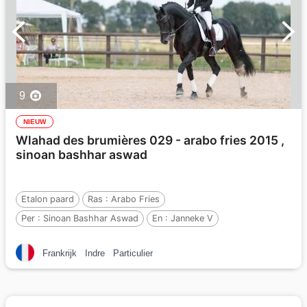
9
NIEUW
Wlahad des brumières 029 - arabo fries 2015 ,
sinoan bashhar aswad
Etalon paard
Ras :
Arabo Fries
Per :
Sinoan Bashhar Aswad
En :
Janneke V
Per :
Ritse 322
Frankrijk
Indre
Particulier