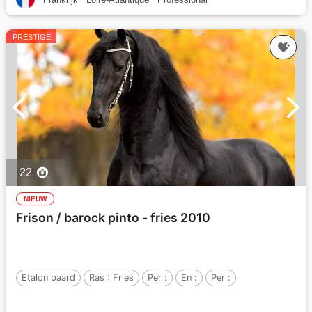
PRESTIGE
22
NIEUW
Frison / barock pinto - fries 2010
Etalon paard
Ras :
Fries
Per :
En :
Per :