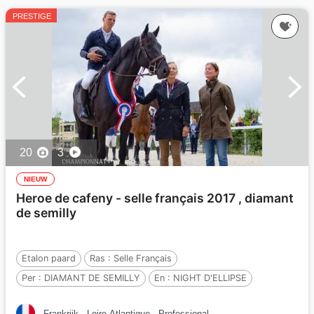
PRESTIGE
20
3
NIEUW
Heroe de cafeny - selle français 2017 , diamant
de semilly
Etalon paard
Ras :
Selle Français
Per :
DIAMANT DE SEMILLY
En :
NIGHT D'ELLIPSE
Per :
CAUCALIS
Frankrijk
Loire-Atlantique
Professional