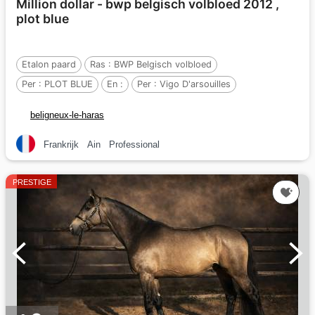
Million dollar - bwp belgisch volbloed 2012 ,
plot blue
Etalon paard
Ras :
BWP Belgisch volbloed
Per :
PLOT BLUE
En :
Per :
Vigo D'arsouilles
beligneux-le-haras
Frankrijk
Ain
Professional
PRESTIGE