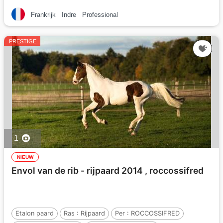
Frankrijk
Indre
Professional
PRESTIGE
1
NIEUW
Envol van de rib - rijpaard 2014 , roccossifred
Etalon paard
Ras :
Rijpaard
Per :
ROCCOSSIFRED