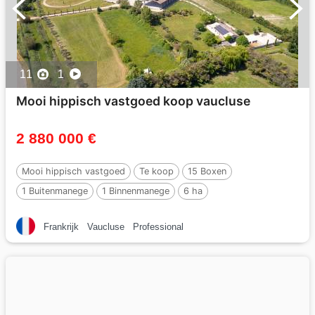
11
1
Mooi hippisch vastgoed koop vaucluse
2 880 000 €
Mooi hippisch vastgoed
Te koop
15 Boxen
1 Buitenmanege
1 Binnenmanege
6 ha
Frankrijk
Vaucluse
Professional