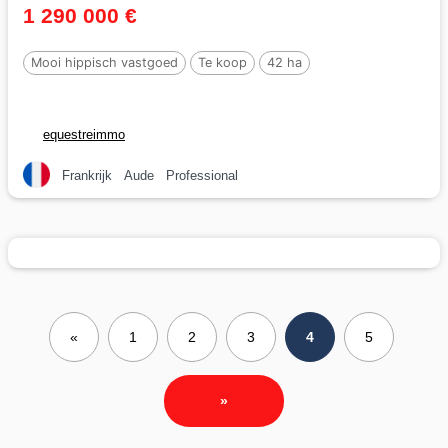
1 290 000 €
Mooi hippisch vastgoed
Te koop
42 ha
equestreimmo
Frankrijk
Aude
Professional
«
1
2
3
4
5
»