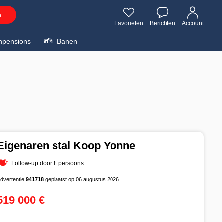
n
Favorieten
Berichten
Account
npensions
Banen
Eigenaren stal Koop Yonne
Follow-up door 8 persoons
dvertentie
941718
geplaatst op 06 augustus 2026
519 000 €