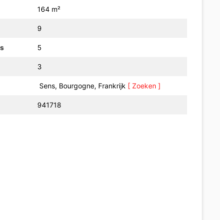
164 m²
9
rs
5
3
Sens, Bourgogne, Frankrijk
[ Zoeken ]
941718