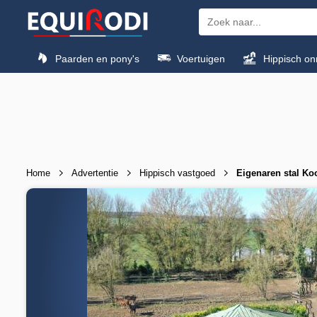
Paarden en pony's
Voertuigen
Hippisch on
Home
Advertentie
Hippisch vastgoed
Eigenaren stal K