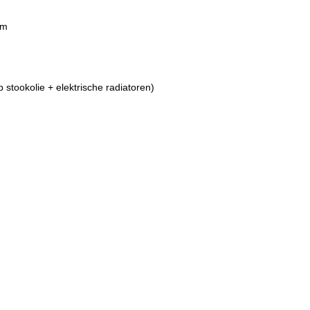
em
tookolie + elektrische radiatoren)