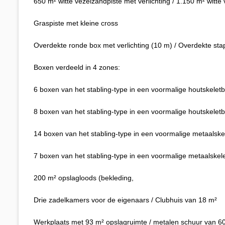
650 m² witte vezelzandpiste met verlichting / 1.150 m² witte
Graspiste met kleine cross
Overdekte ronde box met verlichting (10 m) / Overdekte st
Boxen verdeeld in 4 zones:
6 boxen van het stabling-type in een voormalige houtskele
8 boxen van het stabling-type in een voormalige houtskele
14 boxen van het stabling-type in een voormalige metaalsk
7 boxen van het stabling-type in een voormalige metaalske
200 m² opslagloods (bekleding,
Drie zadelkamers voor de eigenaars / Clubhuis van 18 m²
Werkplaats met 93 m² opslagruimte / metalen schuur van 60