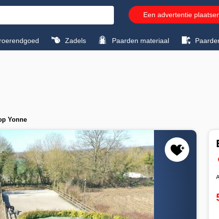
Een advertentie plaatse
roerendgoed
Zadels
Paarden materiaal
Paarde
oop Yonne
A