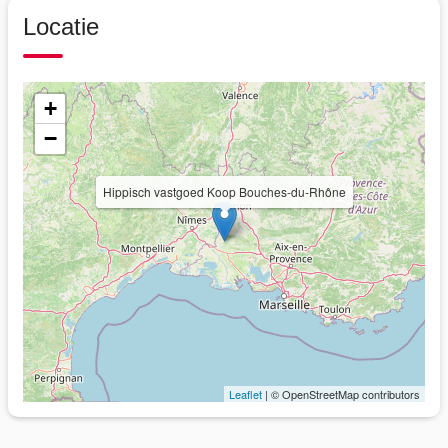
Locatie
+
−
Hippisch vastgoed Koop Bouches-du-Rhône
Leaflet
| © OpenStreetMap contributors