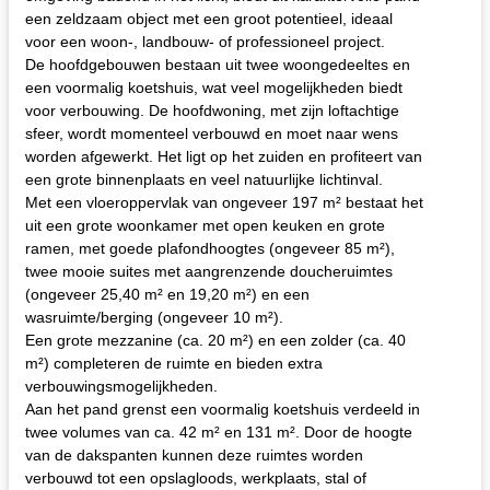
een zeldzaam object met een groot potentieel, ideaal
voor een woon-, landbouw- of professioneel project.
De hoofdgebouwen bestaan uit twee woongedeeltes en
een voormalig koetshuis, wat veel mogelijkheden biedt
voor verbouwing. De hoofdwoning, met zijn loftachtige
sfeer, wordt momenteel verbouwd en moet naar wens
worden afgewerkt. Het ligt op het zuiden en profiteert van
een grote binnenplaats en veel natuurlijke lichtinval.
Met een vloeroppervlak van ongeveer 197 m² bestaat het
uit een grote woonkamer met open keuken en grote
ramen, met goede plafondhoogtes (ongeveer 85 m²),
twee mooie suites met aangrenzende doucheruimtes
(ongeveer 25,40 m² en 19,20 m²) en een
wasruimte/berging (ongeveer 10 m²).
Een grote mezzanine (ca. 20 m²) en een zolder (ca. 40
m²) completeren de ruimte en bieden extra
verbouwingsmogelijkheden.
Aan het pand grenst een voormalig koetshuis verdeeld in
twee volumes van ca. 42 m² en 131 m². Door de hoogte
van de dakspanten kunnen deze ruimtes worden
verbouwd tot een opslagloods, werkplaats, stal of