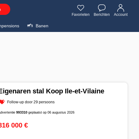
n
Favorieten
Berichten
Account
npensions
Banen
Eigenaren stal Koop Ile-et-Vilaine
Follow-up door 29 persoons
dvertentie
993310
geplaatst op 06 augustus 2026
816 000 €