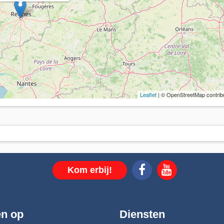
Leaflet
| © OpenStreetMap contrib
Kom erbij!
en op
Diensten