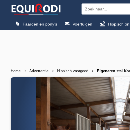
Paarden en pony's
Voertuigen
Hippisch on
Home
Advertentie
Hippisch vastgoed
Eigenaren stal Koo