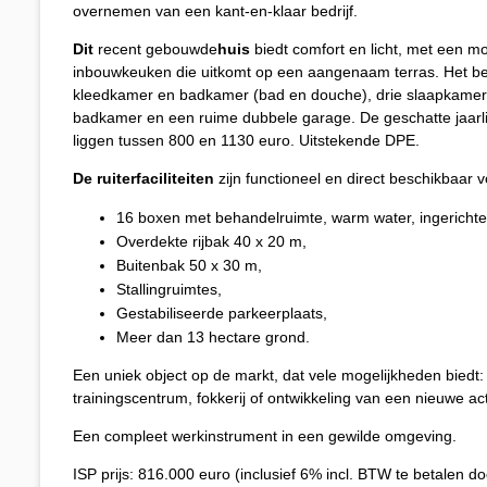
overnemen van een kant-en-klaar bedrijf.
Dit
recent gebouwde
huis
biedt comfort en licht, met een
inbouwkeuken die uitkomt op een aangenaam terras. Het be
kleedkamer en badkamer (bad en douche), drie slaapkamer
badkamer en een ruime dubbele garage. De geschatte jaarli
liggen tussen 800 en 1130 euro. Uitstekende DPE.
De ruiterfaciliteiten
zijn functioneel en direct beschikbaar v
16 boxen met behandelruimte, warm water, ingerichte
Overdekte rijbak 40 x 20 m,
Buitenbak 50 x 30 m,
Stallingruimtes,
Gestabiliseerde parkeerplaats,
Meer dan 13 hectare grond.
Een uniek object op de markt, dat vele mogelijkheden biedt:
trainingscentrum, fokkerij of ontwikkeling van een nieuwe acti
Een compleet werkinstrument in een gewilde omgeving.
ISP prijs: 816.000 euro (inclusief 6% incl. BTW te betalen d