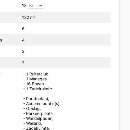
13
132 m²
6
rs
4
2
2
s
- 1 Ruiterclub
- 1 Maneges
- 16 Boxen
- 1 Zadelruimte
- Paddock(s),
- Accommodatie(s),
- Opslag,
- Parkeerplaats,
- Wandelpaden,
- Weiland,
- Zadelruimte,