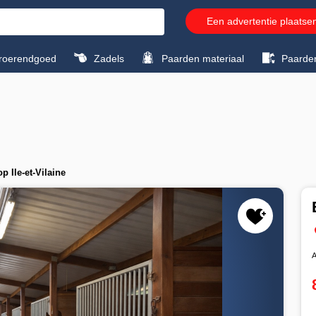
Een advertentie plaatse
roerendgoed
Zadels
Paarden materiaal
Paarde
p Ile-et-Vilaine
A