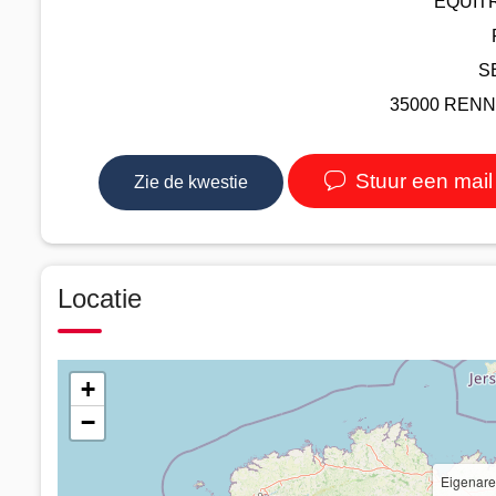
EQUIT
S
35000 RENNES
Stuur een mail
Zie de kwestie
Locatie
+
−
Eigenaren