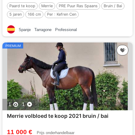
Paard te koop
Merrie
PRE Puur Ras Spaans
Bruin / Bai
5 jaren
166 cm
Per :
Kefren Cen
Spanje
Tarragone
Professional
PREMIUM
1
1
Merrie volbloed te koop 2021 bruin / bai
11 000 €
Prijs onderhandelbaar