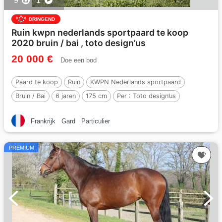
9
1
DRINGEND
Ruin kwpn nederlands sportpaard te koop
2020 bruin / bai , toto design’us
20 000 €
Doe een bod
Paard te koop
Ruin
KWPN Nederlands sportpaard
Bruin / Bai
6 jaren
175 cm
Per :
Toto design’us
Frankrijk
Gard
Particulier
PREMIUM