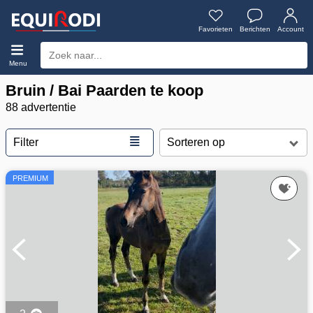
Favorieten
Berichten
Account
Menu
Bruin / Bai Paarden te koop
88 advertentie
≣
Filter
PREMIUM