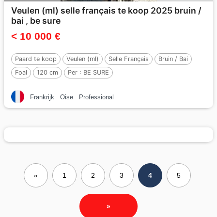
Veulen (ml) selle français te koop 2025 bruin /
bai , be sure
< 10 000 €
Paard te koop
Veulen (ml)
Selle Français
Bruin / Bai
Foal
120 cm
Per :
BE SURE
Frankrijk
Oise
Professional
«
1
2
3
4
5
»