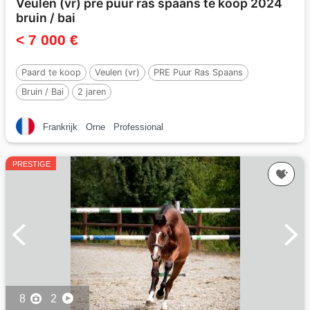
Veulen (vr) pre puur ras spaans te koop 2024
bruin / bai
< 7 000 €
Paard te koop
Veulen (vr)
PRE Puur Ras Spaans
Bruin / Bai
2 jaren
Frankrijk
Orne
Professional
PRESTIGE
8
2