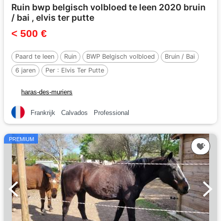
Ruin bwp belgisch volbloed te leen 2020 bruin
/ bai , elvis ter putte
< 500 €
Paard te leen
Ruin
BWP Belgisch volbloed
Bruin / Bai
6 jaren
Per :
Elvis Ter Putte
haras-des-muriers
Frankrijk
Calvados
Professional
PREMIUM