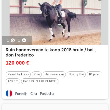
1
1
Ruin hannoveraan te koop 2016 bruin / bai ,
don frederico
120 000 €
Paard te koop
Ruin
Hannoveraan
Bruin / Bai
10 jaren
178 cm
Per :
DON FREDERICO
Frankrijk
Cher
Particulier