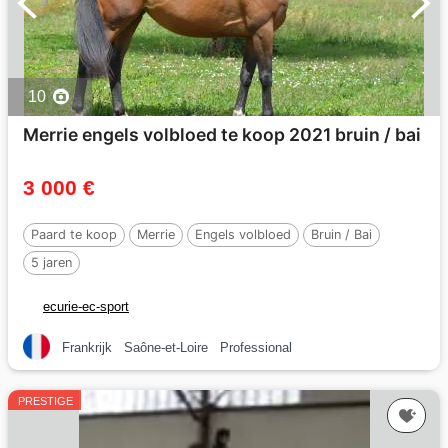
10
Merrie engels volbloed te koop 2021 bruin / bai
3 000 €
Paard te koop
Merrie
Engels volbloed
Bruin / Bai
5 jaren
ecurie-ec-sport
Frankrijk
Saône-et-Loire
Professional
PRESTIGE