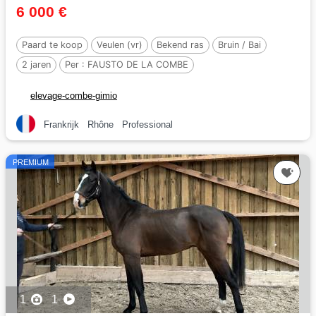
6 000 €
Paard te koop
Veulen (vr)
Bekend ras
Bruin / Bai
2 jaren
Per :
FAUSTO DE LA COMBE
elevage-combe-gimio
Frankrijk
Rhône
Professional
PREMIUM
1
1