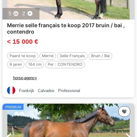
5
2
Merrie selle français te koop 2017 bruin / bai ,
contendro
< 15 000 €
Paard te koop
Merrie
Selle Français
Bruin / Bai
9 jaren
164 cm
Per :
CONTENDRO
horse-agency
Frankrijk
Calvados
Professional
PREMIUM