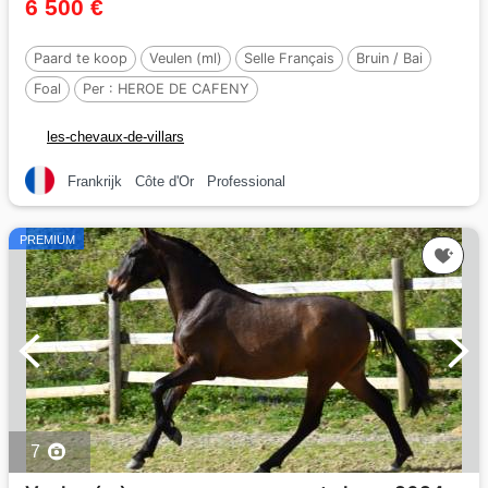
6 500 €
Paard te koop
Veulen (ml)
Selle Français
Bruin / Bai
Foal
Per :
HEROE DE CAFENY
les-chevaux-de-villars
Frankrijk
Côte d'Or
Professional
PREMIUM
7