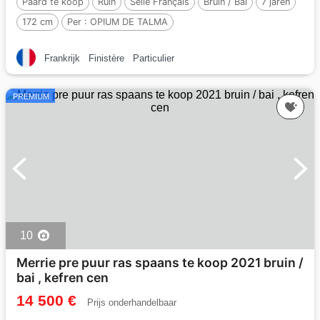
Paard te koop
Ruin
Selle Français
Bruin / Bai
7 jaren
172 cm
Per :
OPIUM DE TALMA
Frankrijk
Finistère
Particulier
PREMIUM
10
Merrie pre puur ras spaans te koop 2021 bruin /
bai , kefren cen
14 500 €
Prijs onderhandelbaar