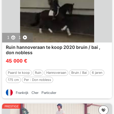
1
1
Ruin hannoveraan te koop 2020 bruin / bai ,
don nobless
45 000 €
Paard te koop
Ruin
Hannoveraan
Bruin / Bai
6 jaren
175 cm
Per :
Don nobless
Frankrijk
Cher
Particulier
PRESTIGE