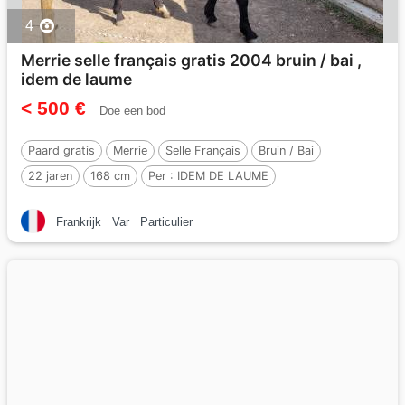
4
Merrie selle français gratis 2004 bruin / bai ,
idem de laume
< 500 €
Doe een bod
Paard gratis
Merrie
Selle Français
Bruin / Bai
22 jaren
168 cm
Per :
IDEM DE LAUME
Frankrijk
Var
Particulier