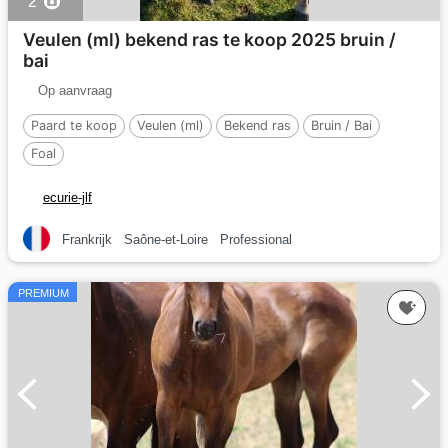
2
Veulen (ml) bekend ras te koop 2025 bruin /
bai
Op aanvraag
Paard te koop
Veulen (ml)
Bekend ras
Bruin / Bai
Foal
ecurie-jlf
Frankrijk
Saône-et-Loire
Professional
PREMIUM