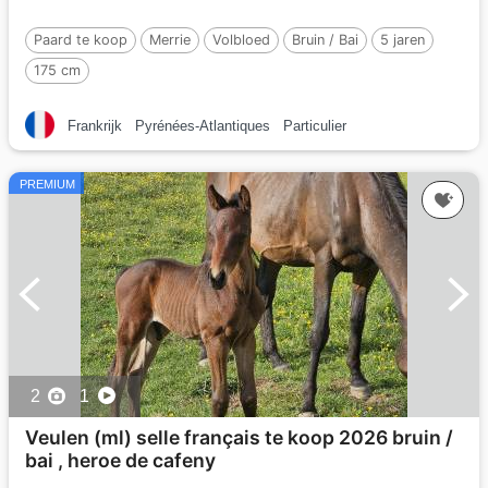
Paard te koop
Merrie
Volbloed
Bruin / Bai
5 jaren
175 cm
Frankrijk
Pyrénées-Atlantiques
Particulier
PREMIUM
2
1
Veulen (ml) selle français te koop 2026 bruin /
bai , heroe de cafeny