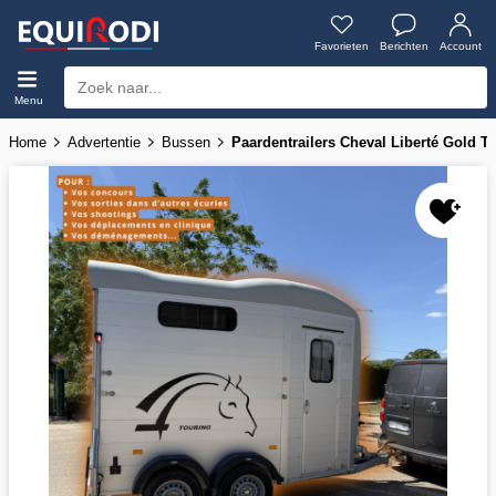
Favorieten
Berichten
Account
Menu
Home
Advertentie
Bussen
Paardentrailers Cheval Liberté Gold 