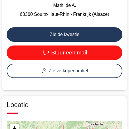
Mathilde A.
68360 Soultz-Haut-Rhin - Frankrijk (Alsace)
Zie de kwestie
Stuur een mail
Zie verkoper profiel
Locatie
+