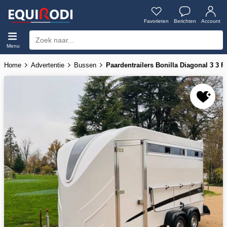
Favorieten
Berichten
Account
Menu
Home
Advertentie
Bussen
Paardentrailers Bonilla Diagonal 3 3 