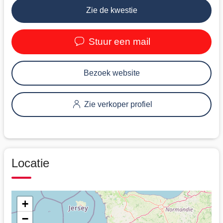
Zie de kwestie
Stuur een mail
Bezoek website
Zie verkoper profiel
Locatie
+
−