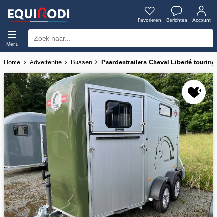
Favorieten
Berichten
Account
Menu
Home
Advertentie
Bussen
Paardentrailers Cheval Liberté tourin