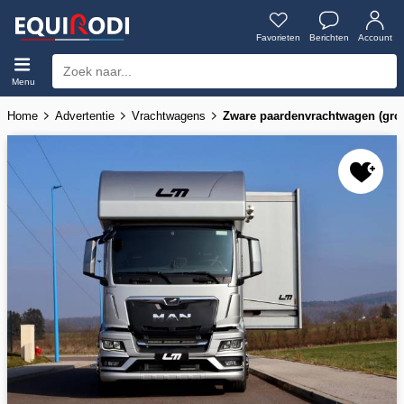
Favorieten
Berichten
Account
Menu
Home
Advertentie
Vrachtwagens
Zware paardenvrachtwagen (gr