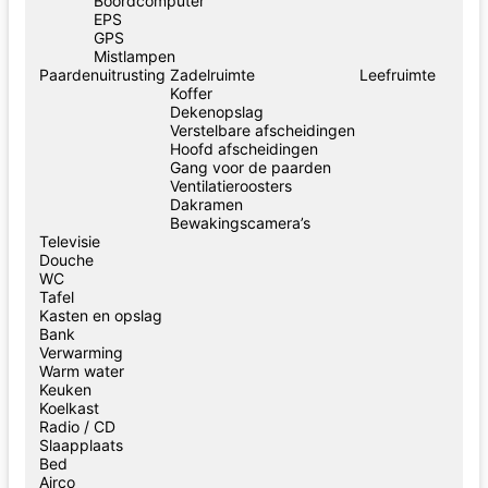
Boordcomputer
EPS
GPS
Mistlampen
Paardenuitrusting
Zadelruimte
Leefruimte
Koffer
Dekenopslag
Verstelbare afscheidingen
Hoofd afscheidingen
Gang voor de paarden
Ventilatieroosters
Dakramen
Bewakingscamera’s
Televisie
Douche
WC
Tafel
Kasten en opslag
Bank
Verwarming
Warm water
Keuken
Koelkast
Radio / CD
Slaapplaats
Bed
Airco