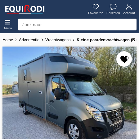
Favorieten
Berichten
Account
Menu
Home
Advertentie
Vrachtwagens
Kleine paardenvrachtwagen (B r