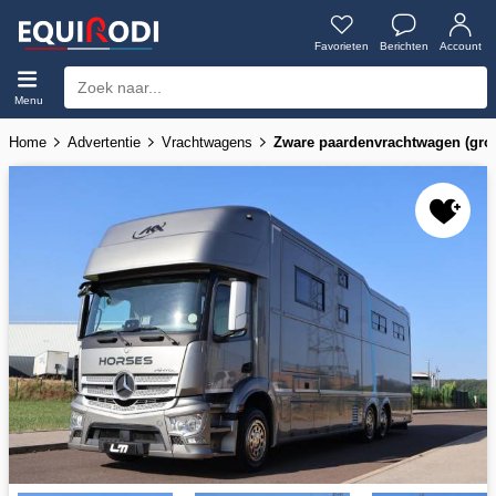
Favorieten
Berichten
Account
Menu
Home
Advertentie
Vrachtwagens
Zware paardenvrachtwagen (gr