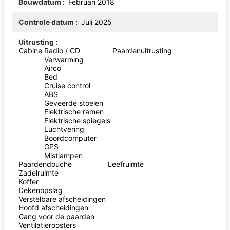
Bouwdatum
Februari 2018
Controle datum
Juli 2025
Uitrusting
Cabine
Radio / CD
Paardenuitrusting
Verwarming
Airco
Bed
Cruise control
ABS
Geveerde stoelen
Elektrische ramen
Elektrische spiegels
Luchtvering
Boordcomputer
GPS
Mistlampen
Paardendouche
Leefruimte
Zadelruimte
Koffer
Dekenopslag
Verstelbare afscheidingen
Hoofd afscheidingen
Gang voor de paarden
Ventilatieroosters