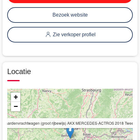
Bezoek website
Zie verkoper profiel
Locatie
+
−
e paardenvrachtwagen (groot rijbewijs) AKX MERCEDES-ACTROS 2018 Tweede