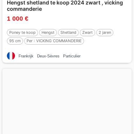
Hengst shetland te koop 2024 zwart , vicking
commanderie
1 000 €
Poney te koop
Hengst
Shetland
Zwart
2 jaren
95 cm
Per :
VICKING COMMANDERIE
Frankrijk
Deux-Sèvres
Particulier