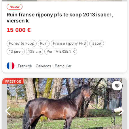
NIEUW
Ruin franse rijpony pfs te koop 2013 isabel ,
viersen k
15 000 €
Poney te koop
Ruin
Franse rijpony PFS
Isabel
13 jaren
139 cm
Per :
VIERSEN K
Frankrijk
Calvados
Particulier
PRESTIGE