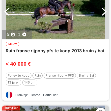
5
1
NIEUW
Ruin franse rijpony pfs te koop 2013 bruin / bai
< 40 000 €
Poney te koop
Ruin
Franse rijpony PFS
Bruin / Bai
13 jaren
146 cm
Frankrijk
Drôme
Particulier
PRESTIGE