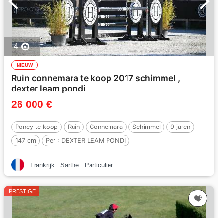
4
NIEUW
Ruin connemara te koop 2017 schimmel ,
dexter leam pondi
26 000 €
Poney te koop
Ruin
Connemara
Schimmel
9 jaren
147 cm
Per :
DEXTER LEAM PONDI
Frankrijk
Sarthe
Particulier
PRESTIGE