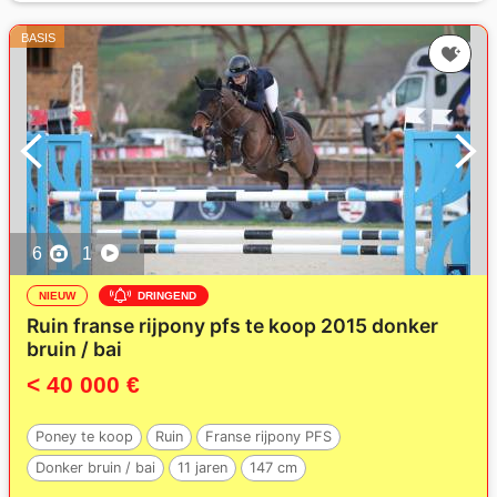
BASIS
6
1
NIEUW
DRINGEND
Ruin franse rijpony pfs te koop 2015 donker
bruin / bai
< 40 000 €
Poney te koop
Ruin
Franse rijpony PFS
Donker bruin / bai
11 jaren
147 cm