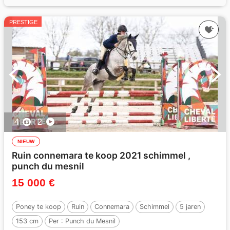
PRESTIGE
4
2
NIEUW
Ruin connemara te koop 2021 schimmel ,
punch du mesnil
15 000 €
Poney te koop
Ruin
Connemara
Schimmel
5 jaren
153 cm
Per :
Punch du Mesnil