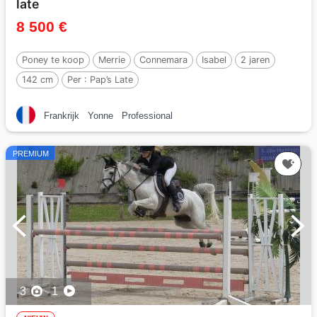
late
8 500 €
Poney te koop
Merrie
Connemara
Isabel
2 jaren
142 cm
Per :
Pap’s Late
Frankrijk
Yonne
Professional
PREMIUM
3
1