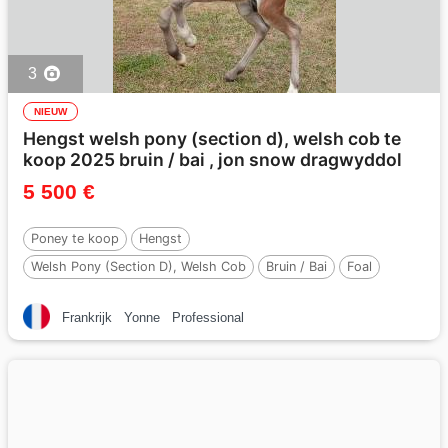
3
NIEUW
Hengst welsh pony (section d), welsh cob te
koop 2025 bruin / bai , jon snow dragwyddol
5 500 €
Poney te koop
Hengst
Welsh Pony (Section D), Welsh Cob
Bruin / Bai
Foal
Per :
Jon Snow Dragwyddol
Frankrijk
Yonne
Professional