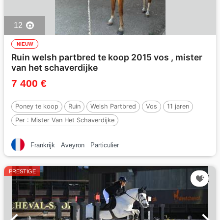
12
NIEUW
Ruin welsh partbred te koop 2015 vos , mister
van het schaverdijke
7 400 €
Poney te koop
Ruin
Welsh Partbred
Vos
11 jaren
Per :
Mister Van Het Schaverdijke
Frankrijk
Aveyron
Particulier
PRESTIGE