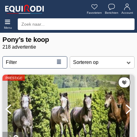
Favorieten
Berichten
Account
Menu
Pony’s te koop
218 advertentie
≣
Filter
PRESTIGE