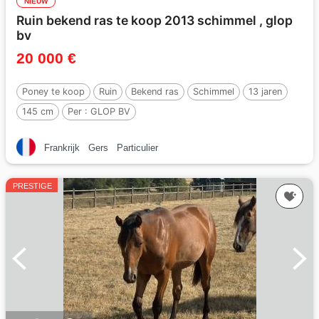
NIEUW
Ruin bekend ras te koop 2013 schimmel , glop
bv
20 000 €
Poney te koop
Ruin
Bekend ras
Schimmel
13 jaren
145 cm
Per :
GLOP BV
Frankrijk
Gers
Particulier
PRESTIGE