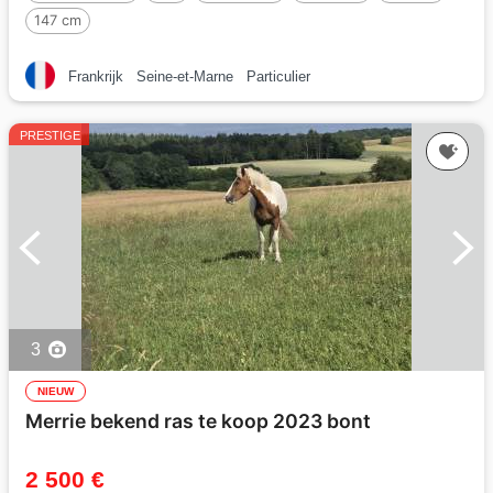
147 cm
Frankrijk
Seine-et-Marne
Particulier
PRESTIGE
3
NIEUW
Merrie bekend ras te koop 2023 bont
2 500 €