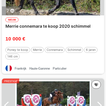
2
NIEUW
Merrie connemara te koop 2020 schimmel
10 000 €
Poney te koop
Merrie
Connemara
Schimmel
6 jaren
146 cm
Frankrijk
Haute-Garonne
Particulier
PRESTIGE