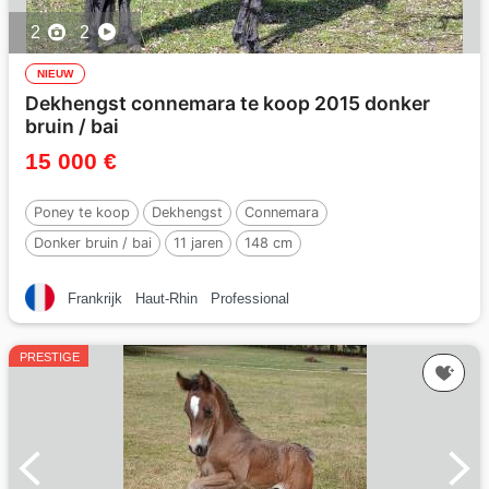
2
2
NIEUW
Dekhengst connemara te koop 2015 donker
bruin / bai
15 000 €
Poney te koop
Dekhengst
Connemara
Donker bruin / bai
11 jaren
148 cm
Frankrijk
Haut-Rhin
Professional
PRESTIGE