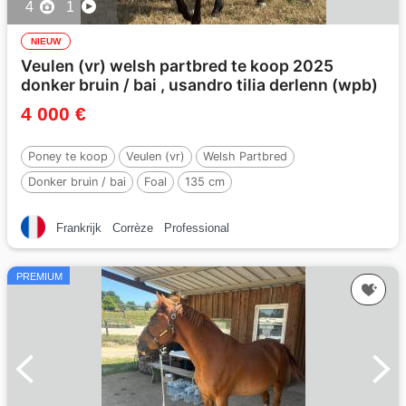
4
1
NIEUW
Veulen (vr) welsh partbred te koop 2025
donker bruin / bai , usandro tilia derlenn (wpb)
4 000 €
Poney te koop
Veulen (vr)
Welsh Partbred
Donker bruin / bai
Foal
135 cm
Per :
USANDRO TILIA DERLENN (WPB)
Frankrijk
Corrèze
Professional
PREMIUM