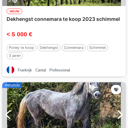
3
NIEUW
Dekhengst connemara te koop 2023 schimmel
< 5 000 €
Poney te koop
Dekhengst
Connemara
Schimmel
3 jaren
Frankrijk
Cantal
Professional
PREMIUM