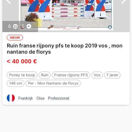
6
5
NIEUW
Ruin franse rijpony pfs te koop 2019 vos , mon
nantano de florys
< 40 000 €
Poney te koop
Ruin
Franse rijpony PFS
Vos
7 jaren
146 cm
Per :
Mon Nantano de florys
Frankrijk
Oise
Professional