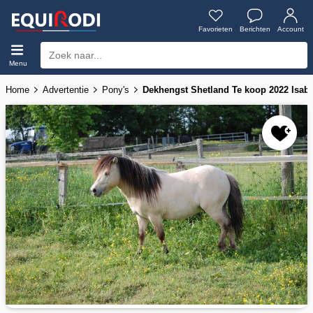
Favorieten
Berichten
Account
Menu
Home
Advertentie
Pony's
Dekhengst Shetland Te koop 2022 Isa