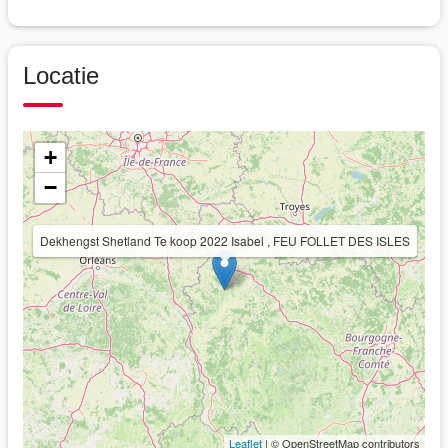
Locatie
+
−
Dekhengst Shetland Te koop 2022 Isabel , FEU FOLLET DES ISLES
Leaflet
| © OpenStreetMap contributors