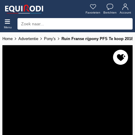
Favorieten
Berichten
Account
Menu
Home
Advertentie
Pony's
Ruin Franse rijpony PFS Te koop 2018 D