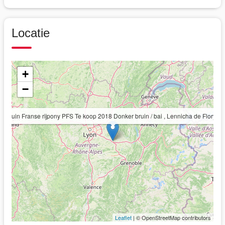
Locatie
+
−
Ruin Franse rijpony PFS Te koop 2018 Donker bruin / bai , Lennicha de Florys
Leaflet
| © OpenStreetMap contributors