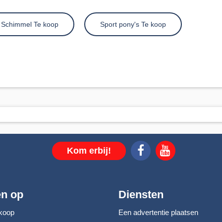
 Schimmel Te koop
Sport pony's Te koop
Kom erbij!
en op
Diensten
koop
Een advertentie plaatsen