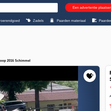
Een advertentie plaatse
roerendgoed
Zadels
Paarden materiaal
Paarde
 koop 2016 Schimmel
A