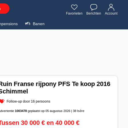
n
Favorieten
Berichten
Account
npensions
Banen
Ruin Franse rijpony PFS Te koop 2016
Schimmel
Follow-up door 16 persoons
dvertentie
1003478
geplaatst op 05 augustus 2026 | 38 Isère
Tussen 30 000 € en 40 000 €