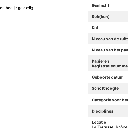
Geslacht
een beetje gevoelig.
Sok(ken)
Kol
Niveau van de ruit
Niveau van het pa
Papieren
Registratienumme
Geboorte datum
Schofthoogte
Categorie voor he
Disciplines
Locatie
La Terrasse, Rhône