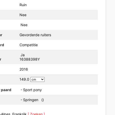
Ruin
Nee
Nee
er
Gevorderde ruiters
ard
Competitie
Ja
r
16388398Y
2016
149.0
t paard
- Sport pony
- Springen ()
-Alpes, Frankrijk
[ Zoeken ]