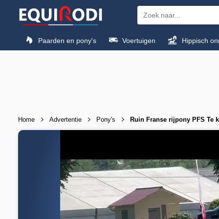
Paarden en pony's
Voertuigen
Hippisch on
Home
Advertentie
Pony's
Ruin Franse rijpony PFS Te