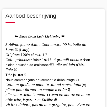
Aanbod beschrijving
. 👑 𝑩𝒂𝒓𝒓𝒂 𝑳𝒆𝒂𝒎 𝑳𝒂𝒅𝒚 𝑳𝒊𝒈𝒉𝒕𝒆𝒏𝒊𝒏𝒈 👑
𝘚𝘶𝘣𝘭𝘪𝘮𝘦 𝘫𝘦𝘶𝘯𝘦 𝘥𝘢𝘮𝘦 𝘊𝘰𝘯𝘯𝘦𝘮𝘢𝘳𝘢 PP 𝘪𝘴𝘢𝘣𝘦𝘭𝘭𝘦 𝘥𝘦
𝟥𝘢𝘯𝘴 🤩 (𝘓𝘢𝘥𝘺)
𝘖𝘳𝘪𝘨𝘪𝘯𝘦𝘴 𝟣𝟢𝟢% 𝘤𝘭𝘢𝘴𝘴𝘦 𝟣 🎖
𝘊𝘦𝘵𝘵𝘦 𝘱𝘳𝘪𝘯𝘤𝘦𝘴𝘴𝘦 𝘵𝘰𝘪𝘴𝘦 𝟣𝘮𝟦𝟧 𝘦𝘵 𝘨𝘳𝘢𝘯𝘥𝘪𝘵 𝘦𝘯𝘤𝘰𝘳𝘦 💎en
pleine poussée de croissance🤯, 𝘦𝘭𝘭𝘦 𝘦𝘴𝘵 𝘭𝘰𝘪𝘯 𝘥'ê𝘵𝘳𝘦
𝘧𝘪𝘯𝘪𝘦 🤭
Très joli trot 💃
Nous commençons doucement le débourrage 👍
𝘊𝘦𝘵𝘵𝘦 𝘮𝘢𝘨𝘯𝘪𝘧𝘪𝘲𝘶𝘦 𝘱𝘰𝘯𝘦𝘵𝘵𝘦 𝘢𝘵𝘵𝘦𝘯𝘥 𝘴𝘰𝘯/𝘴𝘢 𝘧𝘶𝘵𝘶𝘳(𝘦)
𝘱𝘪𝘭𝘰𝘵𝘦 𝘱𝘰𝘶𝘳 𝘧𝘰𝘳𝘮𝘦𝘳 𝘶𝘯 𝘤𝘰𝘶𝘱𝘭𝘦 𝘥'𝘦𝘯𝘧𝘦𝘳 🎖
𝘌𝘭𝘭𝘦 𝘴𝘢𝘶𝘵𝘦 𝘢𝘤𝘵𝘶𝘦𝘭𝘭𝘦𝘮𝘦𝘯𝘵 𝟣𝟣𝟢𝘤𝘮 𝘦𝘯 𝘭𝘪𝘣𝘦𝘳𝘵é 𝘦𝘯 𝘵𝘰𝘶𝘵𝘦
𝘦𝘧𝘧𝘪𝘤𝘢𝘤𝘪𝘵é, 𝘭é𝘨è𝘳𝘦𝘵é 𝘦𝘵 𝘧𝘢𝘤𝘪𝘭𝘪𝘵é 😎
𝘝𝘪𝘵 𝘩𝟤𝟦 𝘥𝘦𝘩𝘰𝘳𝘴, 𝘱𝘢𝘴 𝘥𝘶 𝘵𝘰𝘶𝘵 𝘨𝘳é𝘨𝘢𝘪𝘳𝘦, 𝘱𝘦𝘶𝘵 𝘷𝘪𝘷𝘳𝘦 𝘦𝘯