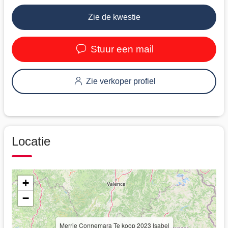
Zie de kwestie
Stuur een mail
Zie verkoper profiel
Locatie
+
−
Merrie Connemara Te koop 2023 Isabel