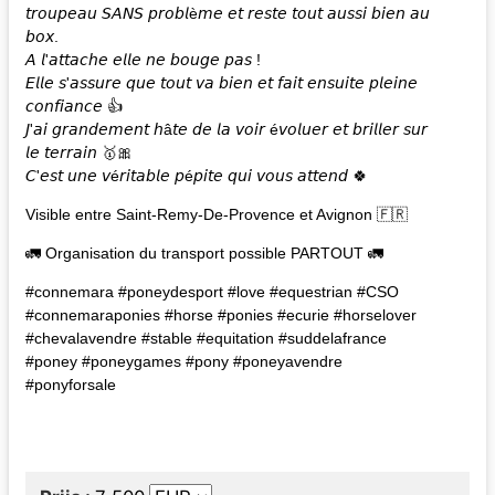
𝘵𝘳𝘰𝘶𝘱𝘦𝘢𝘶 𝘚𝘈𝘕𝘚 𝘱𝘳𝘰𝘣𝘭è𝘮𝘦 𝘦𝘵 𝘳𝘦𝘴𝘵𝘦 𝘵𝘰𝘶𝘵 𝘢𝘶𝘴𝘴𝘪 𝘣𝘪𝘦𝘯 𝘢𝘶
𝘣𝘰𝘹.
𝘈 𝘭'𝘢𝘵𝘵𝘢𝘤𝘩𝘦 𝘦𝘭𝘭𝘦 𝘯𝘦 𝘣𝘰𝘶𝘨𝘦 𝘱𝘢𝘴 !
𝘌𝘭𝘭𝘦 𝘴'𝘢𝘴𝘴𝘶𝘳𝘦 𝘲𝘶𝘦 𝘵𝘰𝘶𝘵 𝘷𝘢 𝘣𝘪𝘦𝘯 𝘦𝘵 𝘧𝘢𝘪𝘵 𝘦𝘯𝘴𝘶𝘪𝘵𝘦 𝘱𝘭𝘦𝘪𝘯𝘦
𝘤𝘰𝘯𝘧𝘪𝘢𝘯𝘤𝘦 👍
𝘑'𝘢𝘪 𝘨𝘳𝘢𝘯𝘥𝘦𝘮𝘦𝘯𝘵 𝘩â𝘵𝘦 𝘥𝘦 𝘭𝘢 𝘷𝘰𝘪𝘳 é𝘷𝘰𝘭𝘶𝘦𝘳 𝘦𝘵 𝘣𝘳𝘪𝘭𝘭𝘦𝘳 𝘴𝘶𝘳
𝘭𝘦 𝘵𝘦𝘳𝘳𝘢𝘪𝘯 🥇🎀
𝘊'𝘦𝘴𝘵 𝘶𝘯𝘦 𝘷é𝘳𝘪𝘵𝘢𝘣𝘭𝘦 𝘱é𝘱𝘪𝘵𝘦 𝘲𝘶𝘪 𝘷𝘰𝘶𝘴 𝘢𝘵𝘵𝘦𝘯𝘥 🍀
Visible entre Saint-Remy-De-Provence et Avignon 🇫🇷
🚛 Organisation du transport possible PARTOUT 🚛
#connemara #poneydesport #love #equestrian #CSO
#connemaraponies #horse #ponies #ecurie #horselover
#chevalavendre #stable #equitation #suddelafrance
#poney #poneygames #pony #poneyavendre
#ponyforsale