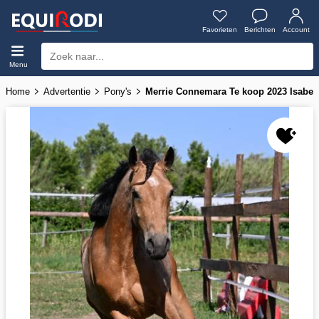
Favorieten
Berichten
Account
Menu
Home
Advertentie
Pony's
Merrie Connemara Te koop 2023 Isabel