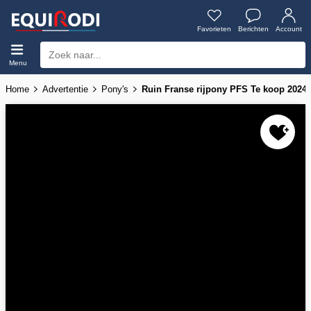
Favorieten
Berichten
Account
Menu
Home
Advertentie
Pony's
Ruin Franse rijpony PFS Te koop 2024 D