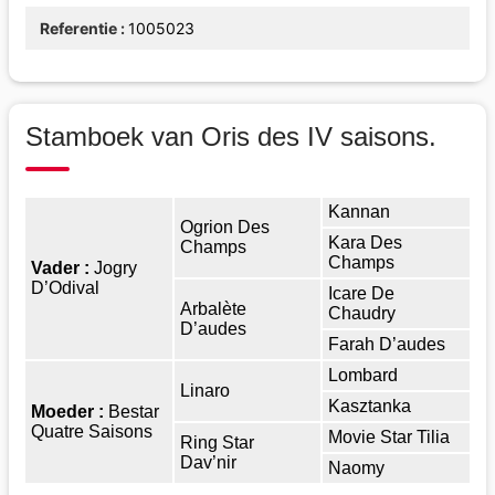
Referentie
1005023
Stamboek van Oris des IV saisons.
Kannan
Ogrion Des
Kara Des
Champs
Champs
Vader :
Jogry
D’Odival
Icare De
Arbalète
Chaudry
D’audes
Farah D’audes
Lombard
Linaro
Kasztanka
Moeder :
Bestar
Quatre Saisons
Movie Star Tilia
Ring Star
Dav’nir
Naomy