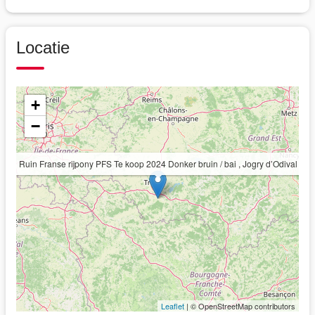
Locatie
+
−
Ruin Franse rijpony PFS Te koop 2024 Donker bruin / bai , Jogry d’Odival
Leaflet
| © OpenStreetMap contributors