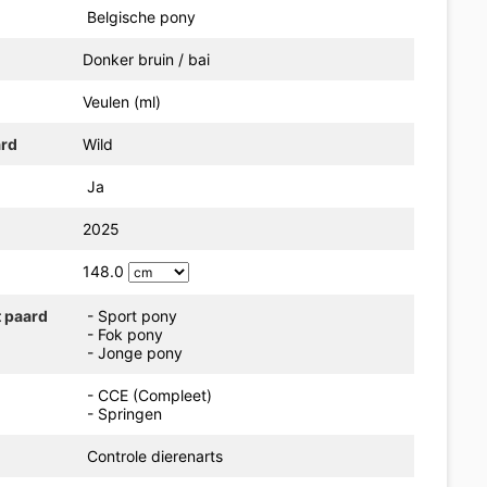
Belgische pony
Donker bruin / bai
Veulen (ml)
ard
Wild
Ja
2025
148.0
t paard
- Sport pony
- Fok pony
- Jonge pony
- CCE (Compleet)
- Springen
Controle dierenarts