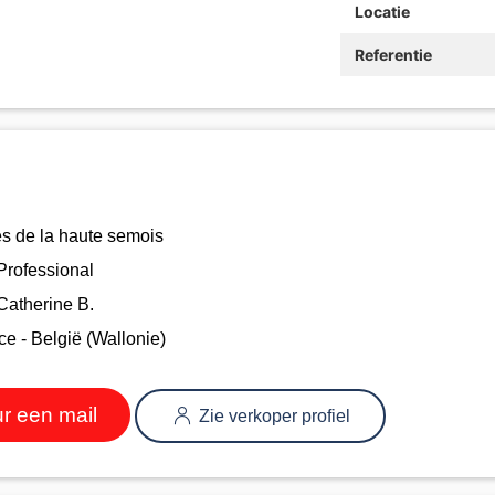
Locatie
Referentie
es de la haute semois
Professional
Catherine B.
e - België (Wallonie)
r een mail
Zie verkoper profiel