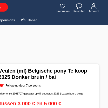
n
Favorieten
Berichten
Account
npensions
Banen
Veulen (ml) Belgische pony Te koop
2025 Donker bruin / bai
Follow-up door 7 persoons
dvertentie
1005707
geplaatst op 07 augustus 2026 | Luxembourg belge
Tussen 3 000 € en 5 000 €