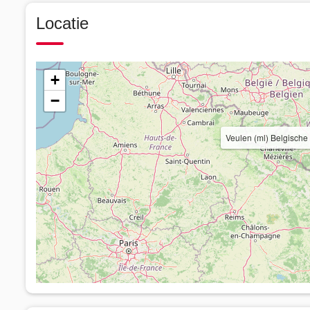
Locatie
+
−
Veulen (ml) Belgische