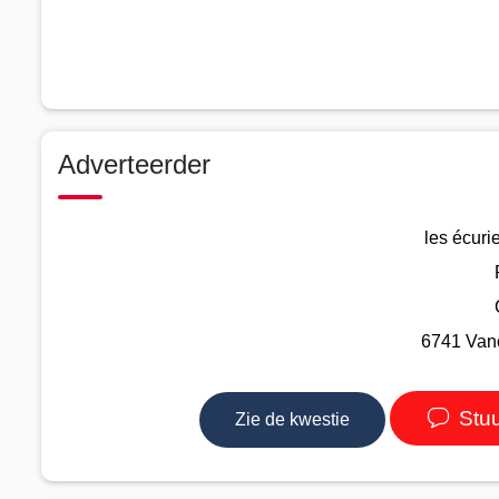
Adverteerder
les écuri
6741 Vanc
Stuu
Zie de kwestie