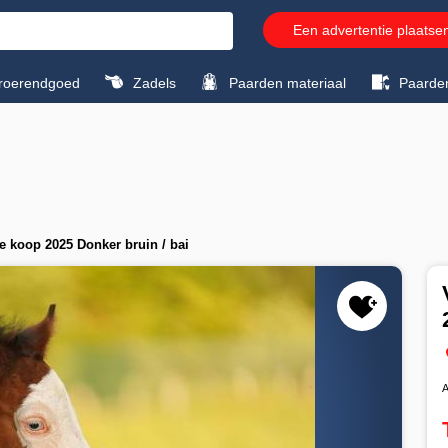
Een advertentie plaatse
roerendgoed
Zadels
Paarden materiaal
Paarde
e koop 2025 Donker bruin / bai
A