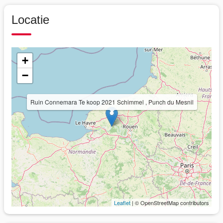
Locatie
+
−
Ruin Connemara Te koop 2021 Schimmel , Punch du Mesnil
Leaflet
| © OpenStreetMap contributors