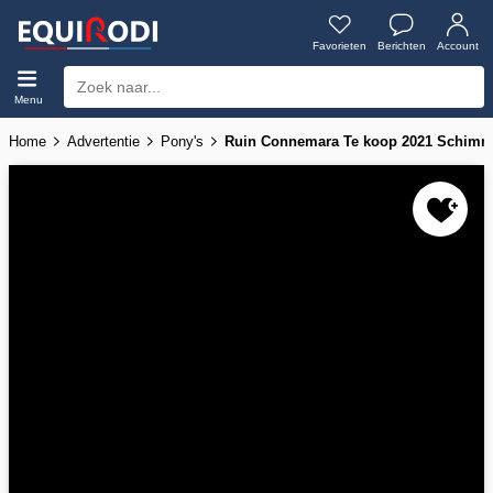
Favorieten
Berichten
Account
Menu
Home
Advertentie
Pony's
Ruin Connemara Te koop 2021 Schimme