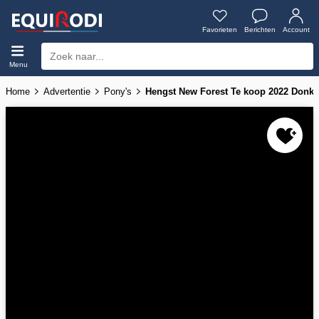
Favorieten
Berichten
Account
Menu
Home
Advertentie
Pony's
Hengst New Forest Te koop 2022 Donker