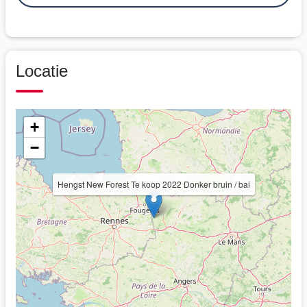
Locatie
+
−
Hengst New Forest Te koop 2022 Donker bruin / bai