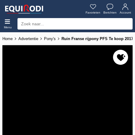
Favorieten
Berichten
Account
Menu
Home
Advertentie
Pony's
Ruin Franse rijpony PFS Te koop 2017 