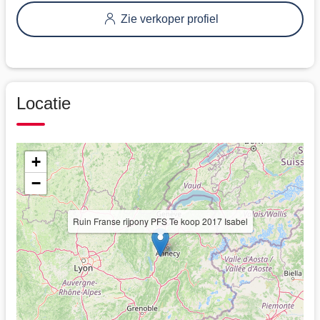
Zie verkoper profiel
Locatie
+
−
Ruin Franse rijpony PFS Te koop 2017 Isabel