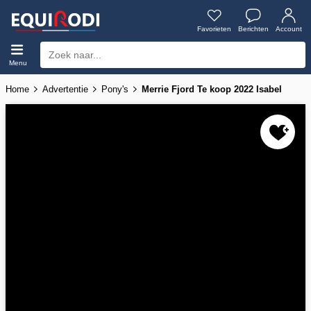
Favorieten
Berichten
Account
Menu
Home
Advertentie
Pony's
Merrie Fjord Te koop 2022 Isabel