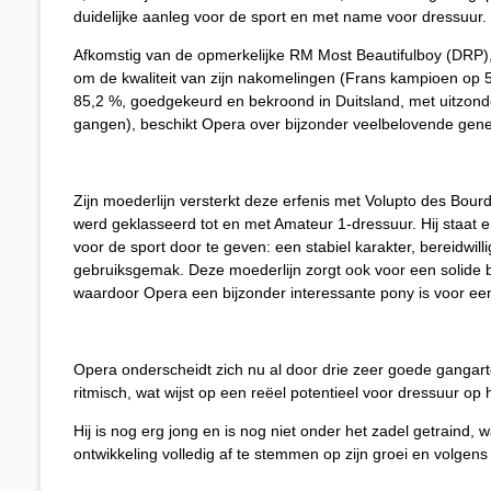
duidelijke aanleg voor de sport en met name voor dressuur.
Afkomstig van de opmerkelijke RM Most Beautifulboy (DRP),
om de kwaliteit van zijn nakomelingen (Frans kampioen op 5- 
85,2 %, goedgekeurd en bekroond in Duitsland, met uitzonde
gangen), beschikt Opera over bijzonder veelbelovende gene
Zijn moederlijn versterkt deze erfenis met Volupto des Bour
werd geklasseerd tot en met Amateur 1-dressuur. Hij staat e
voor de sport door te geven: een stabiel karakter, bereidwil
gebruiksgemak. Deze moederlijn zorgt ook voor een solide
waardoor Opera een bijzonder interessante pony is voor een g
Opera onderscheidt zich nu al door drie zeer goede gangart
ritmisch, wat wijst op een reëel potentieel voor dressuur op
Hij is nog erg jong en is nog niet onder het zadel getraind, 
ontwikkeling volledig af te stemmen op zijn groei en volg