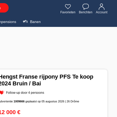
n
Favorieten
Berichten
Account
npensions
Banen
Hengst Franse rijpony PFS Te koop
2024 Bruin / Bai
Follow-up door 4 persoons
dvertentie
1009666
geplaatst op 05 augustus 2026 | 26 Drôme
12 000 €