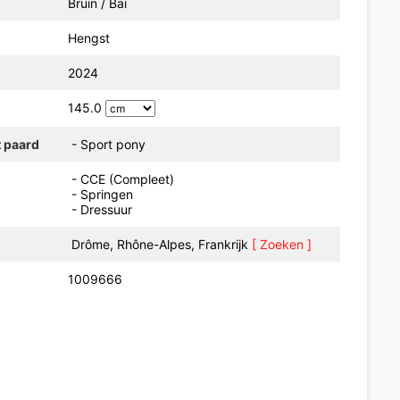
Bruin / Bai
Hengst
2024
145.0
t paard
- Sport pony
- CCE (Compleet)
- Springen
- Dressuur
Drôme, Rhône-Alpes, Frankrijk
[ Zoeken ]
1009666