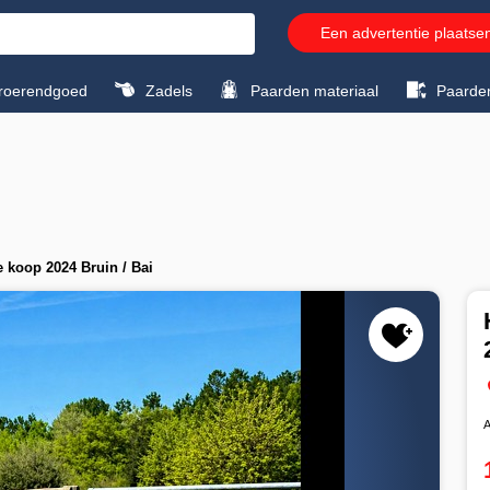
Een advertentie plaatse
roerendgoed
Zadels
Paarden materiaal
Paarde
 koop 2024 Bruin / Bai
A