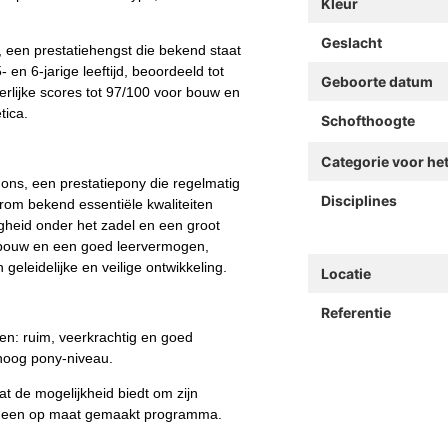
Kleur
Geslacht
 een prestatiehengst die bekend staat
en 6-jarige leeftijd, beoordeeld tot
Geboorte datum
rlijke scores tot 97/100 voor bouw en
tica.
Schofthoogte
Categorie voor he
dons, een prestatiepony die regelmatig
Disciplines
rom bekend essentiële kwaliteiten
ligheid onder het zadel en een groot
 bouw en een goed leervermogen,
eleidelijke en veilige ontwikkeling.
Locatie
Referentie
en: ruim, veerkrachtig en goed
 hoog pony-niveau.
wat de mogelijkheid biedt om zijn
ens een op maat gemaakt programma.