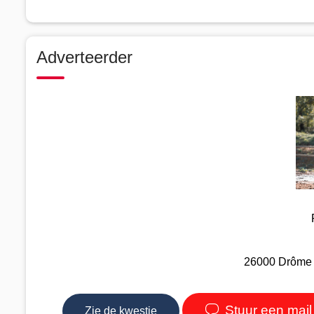
Adverteerder
26000 Drôme -
Stuur een mail
Zie de kwestie