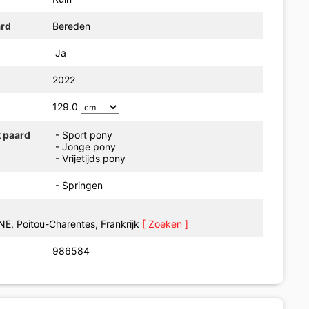
ard
Bereden
Ja
2022
129.0
t paard
- Sport pony
- Jonge pony
- Vrijetijds pony
- Springen
E, Poitou-Charentes, Frankrijk
[ Zoeken ]
986584