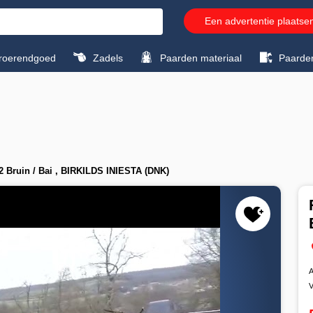
Een advertentie plaatse
roerendgoed
Zadels
Paarden materiaal
Paarde
2 Bruin / Bai , BIRKILDS INIESTA (DNK)
A
V