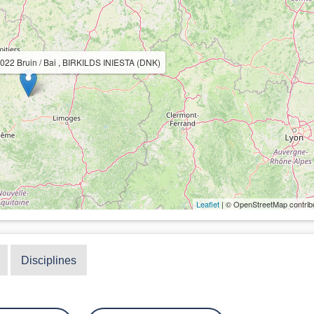
022 Bruin / Bai , BIRKILDS INIESTA (DNK)
Leaflet
| © OpenStreetMap contrib
Disciplines