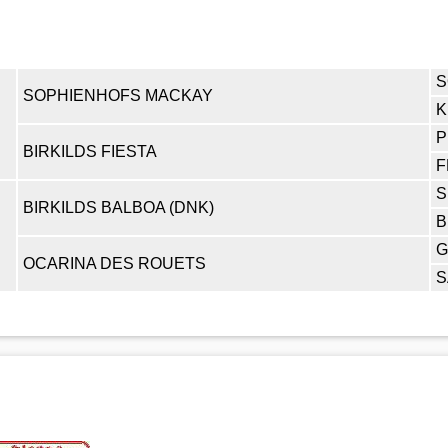
S
SOPHIENHOFS MACKAY
K
BIRKILDS FIESTA
F
S
BIRKILDS BALBOA (DNK)
B
G
OCARINA DES ROUETS
S