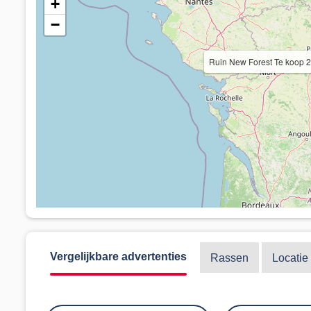
+
−
Ruin New Forest Te koop 2
Vergelijkbare advertenties
Rassen
Locatie