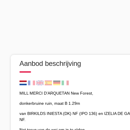
Aanbod beschrijving
MILL MERCI D'ARQUETAN New Forest,
donkerbruine ruin, maat B 1.29m
van BIRKILDS INIESTA (DK) NF (IPO 136) en IZELIA DE 
NF.
Net terug van de wei om in te rijden