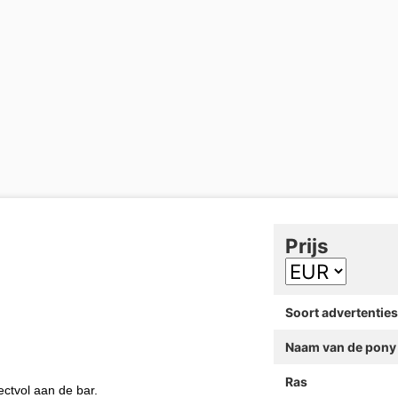
Prijs
Soort advertenties
Naam van de pony
Ras
ectvol aan de bar.