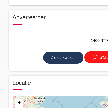
Adverteerder
1460 ITTR
Stuu
Zie de kwestie
Locatie
+