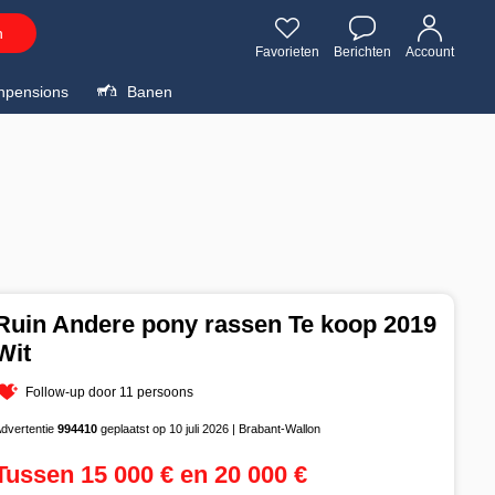
n
Favorieten
Berichten
Account
npensions
Banen
Ruin Andere pony rassen Te koop 2019
Wit
Follow-up door 11 persoons
dvertentie
994410
geplaatst op 10 juli 2026 | Brabant-Wallon
Tussen 15 000 € en 20 000 €