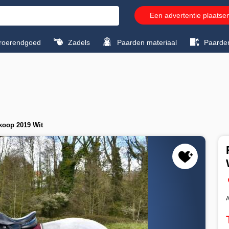
Een advertentie plaatse
roerendgoed
Zadels
Paarden materiaal
Paarde
koop 2019 Wit
A