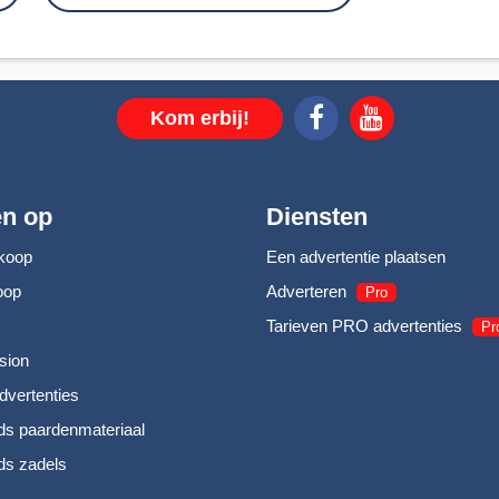
Kom erbij!
en op
Diensten
koop
Een advertentie plaatsen
oop
Adverteren
Pro
Tarieven PRO advertenties
Pr
sion
dvertenties
s paardenmateriaal
s zadels