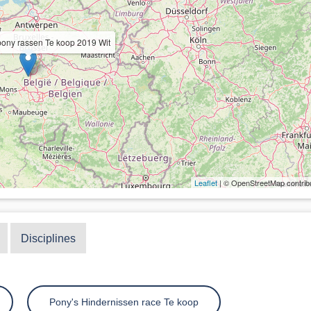
ony rassen Te koop 2019 Wit
Leaflet
| © OpenStreetMap contrib
Disciplines
Pony's Hindernissen race Te koop