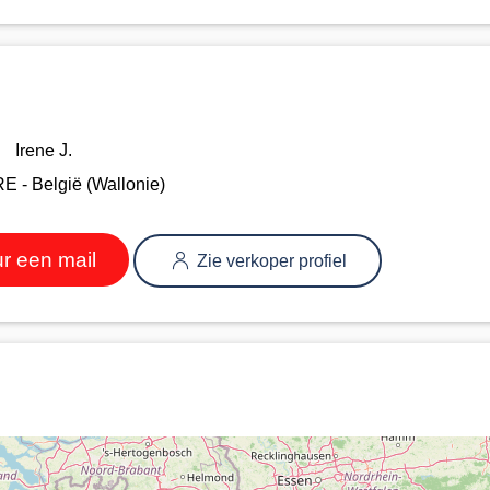
Irene J.
E - België (Wallonie)
r een mail
Zie verkoper profiel