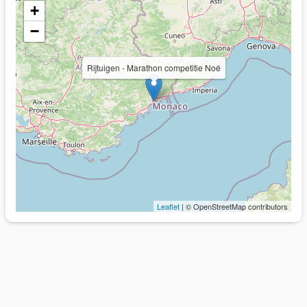
+
−
Rijtuigen - Marathon competitie Noé
Leaflet
| © OpenStreetMap contributors