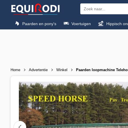
Paarden en pony's
Voertuigen
Hippisch on
Home
Advertentie
Winkel
Paarden loopmachine Teleho