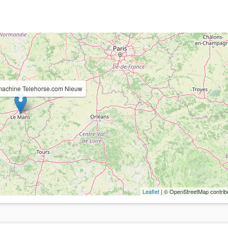
machine Telehorse.com Nieuw
Leaflet
| © OpenStreetMap contrib