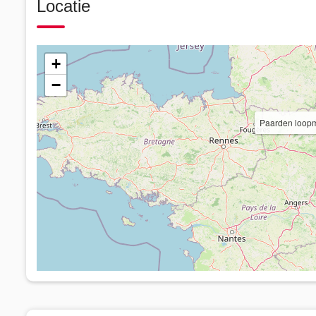
Locatie
+
−
Paarden loop