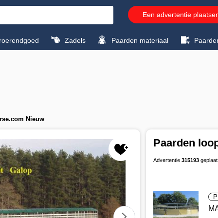
Een advertentie plaatse
roerendgoed
Zadels
Paarden materiaal
Paarde
rse.com Nieuw
Paarden loo
Advertentie
315193
geplaat
P
M