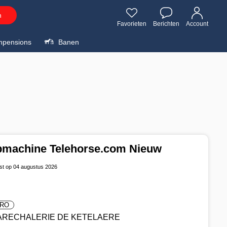
n
Favorieten
Berichten
Account
npensions
Banen
pmachine Telehorse.com Nieuw
st op 04 augustus 2026
RO
ARECHALERIE DE KETELAERE