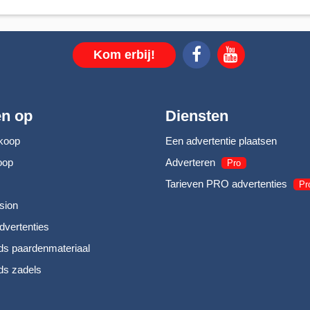
Kom erbij!
en op
Diensten
koop
Een advertentie plaatsen
oop
Adverteren
Pro
Tarieven PRO advertenties
Pr
sion
dvertenties
s paardenmateriaal
s zadels