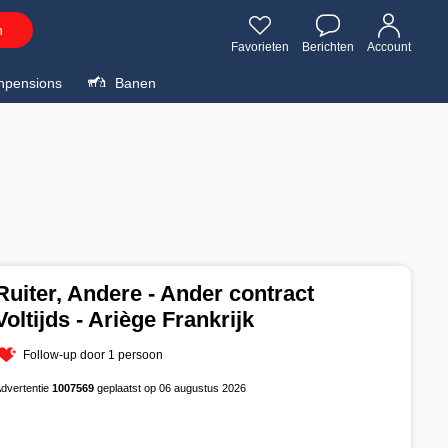
n
Favorieten
Berichten
Account
npensions
Banen
Ruiter, Andere - Ander contract
Voltijds - Ariège Frankrijk
Follow-up door 1 persoon
dvertentie
1007569
geplaatst op 06 augustus 2026