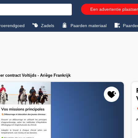
Een advertentie plaatse
roerendgoed
Zadels
Paarden materiaal
Paarde
er contract Voltijds - Ariège Frankrijk
A