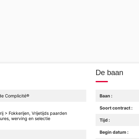
De baan
 de Complicité®
Baan :
Soort contract :
ij > Fokkerijen, Vrijetijds paarden
ures, werving en selectie
Tijd :
Begin datum :