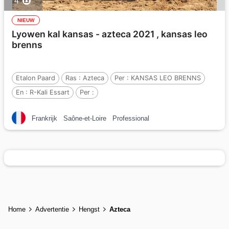
4
NIEUW
Lyowen kal kansas - azteca 2021 , kansas leo
brenns
Etalon Paard
Ras :
Azteca
Per :
KANSAS LEO BRENNS
En :
R-Kali Essart
Per :
Frankrijk
Saône-et-Loire
Professional
Home
Advertentie
Hengst
Azteca