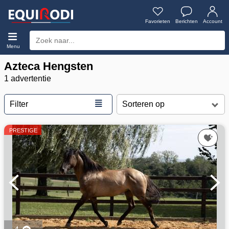
Favorieten
Berichten
Account
Menu
Azteca Hengsten
1 advertentie
≣
Filter
PRESTIGE