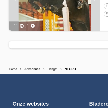
E
P
11
1
Home
Advertentie
Hengst
NEGRO
Onze websites
Blader