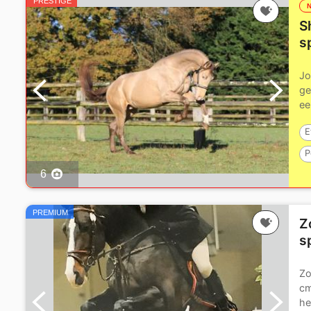
PRESTIGE
S
s
Jo
ge
ee
zij
E
P
6
P
PREMIUM
Z
s
Zo
cm
he