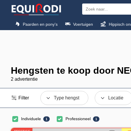
Paarden en pony's
Voertuigen
Hippisch on
Hengsten te koop door N
2 advertentie
Filter
Type hengst
Locatie
Individuele
Professioneel
1
1