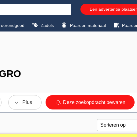
Een advertentie plaatse
roerendgoed
Zadels
Paarden materiaal
Paarde
EGRO
Plus
Deze zoekopdracht bewaren