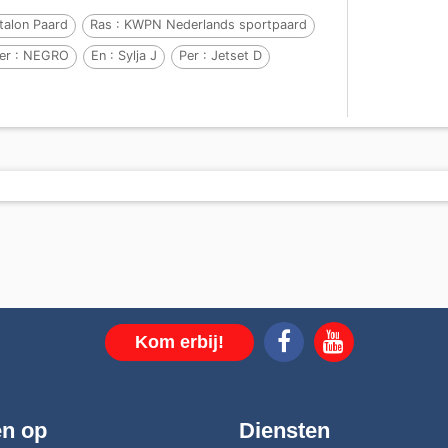
talon Paard
Ras :
KWPN Nederlands sportpaard
er :
NEGRO
En :
Sylja J
Per :
Jetset D
Kom erbij!
en op
Diensten