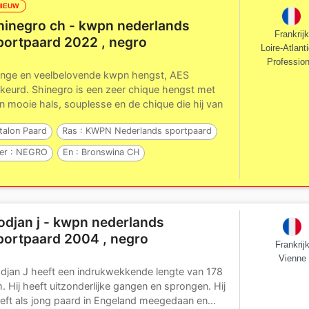
NIEUW
hinegro ch - kwpn nederlands
Frankrijk
portpaard 2022 , negro
Loire-Atlant
Profession
nge en veelbelovende kwpn hengst, AES
keurd. Shinegro is een zeer chique hengst met
n mooie hals, souplesse en de chique die hij van
n...
talon Paard
Ras :
KWPN Nederlands sportpaard
er :
NEGRO
En :
Bronswina CH
er :
Cream on Top
odjan j - kwpn nederlands
portpaard 2004 , negro
Frankrij
Vienne
djan J heeft een indrukwekkende lengte van 178
. Hij heeft uitzonderlijke gangen en sprongen. Hij
eft als jong paard in Engeland meegedaan en...