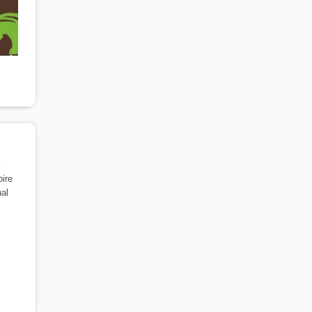
k
ire
al