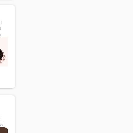
d
d
r
k
e
al