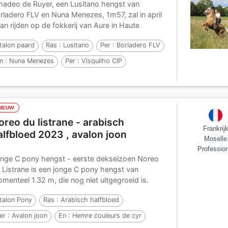
adeo de Ruyer, een Lusitano hengst van
rladero FLV en Nuna Menezes, 1m57, zal in april
an rijden op de fokkerij van Aure in Haute
enne...
talon paard
Ras :
Lusitano
Per :
Borladero FLV
n :
Nuna Menezes
Per :
Visquilho CIP
NIEUW
oreo du listrane - arabisch
Frankrij
alfbloed 2023 , avalon joon
Moselle
Profession
nge C pony hengst - eerste dekseizoen Noreo
 Listrane is een jonge C pony hengst van
menteel 1.32 m, die nog niet uitgegroeid is.
n...
talon Pony
Ras :
Arabisch halfbloed
er :
Avalon joon
En :
Hemre couleurs de cyr