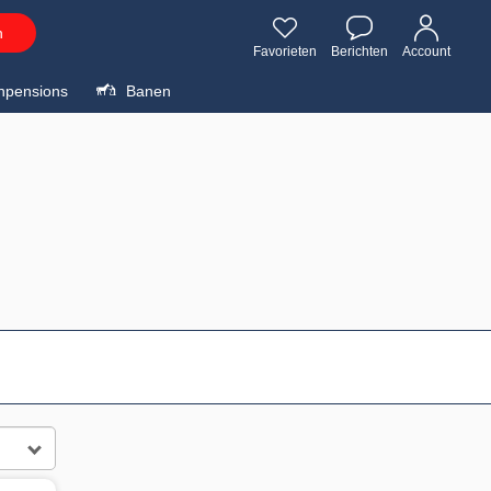
n
Favorieten
Berichten
Account
npensions
Banen