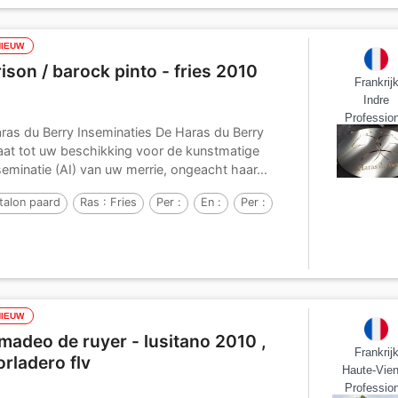
NIEUW
rison / barock pinto - fries 2010
Frankrij
Indre
Profession
ras du Berry Inseminaties De Haras du Berry
aat tot uw beschikking voor de kunstmatige
seminatie (AI) van uw merrie, ongeacht haar...
talon paard
Ras :
Fries
Per :
En :
Per :
NIEUW
madeo de ruyer - lusitano 2010 ,
Frankrij
orladero flv
Haute-Vie
Profession