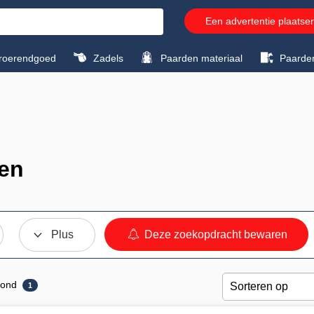
Een advertentie plaatse
roerendgoed
Zadels
Paarden materiaal
Paarde
ten
Plus
Deze zoekopdracht bewaren
rond
1