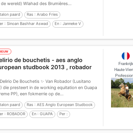
 de wereld) Wlahad des Brumières...
talon paard
Ras :
Arabo Fries
er :
Sinoan Bashhar Aswad
En :
Janneke V
er :
Ritse 322
NIEUW
elirio de bouchetis - aes anglo
Frankrij
uropean studbook 2013 , robador
Haute-Vie
Profession
 Delirio De Bouchetis ✨️ Van Robador (Lusitano
) die presteert in de working equitation en Guapa
reme PP), een fokmerrie op de...
talon paard
Ras :
AES Anglo European Studbook
er :
ROBADOR
En :
GUAPA
Per :