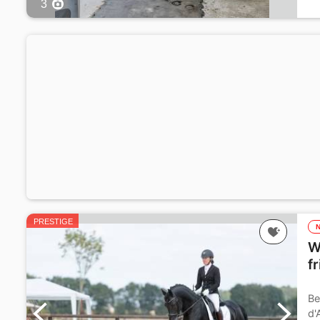
3
P
PRESTIGE
W
f
Be
d'