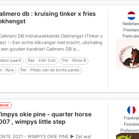
alimero db : kruising tinker x fries
ekhengst
Nederlan
Frieslan
alimero DB Indrukwekkende Dekhengst (Tinker x
Particulie
ies) ✨ Een echte blikvanger met kracht, uitstraling
 een gouden karakter! Calimero DB is...
talon paard
Ras :
Irish Cob
Per :
Rinse B
n :
Kyra
Per :
Pitalo van de bonte parels
NIEUW
impys okie pine - quarter horse
Frankrij
007 , wimpys little step
Finistèr
Profession
NTE 2021 - WIMPYS OKIE PINE ▶ Zet wat