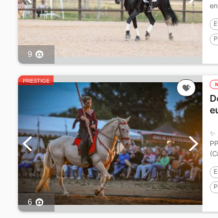
en
E
P
9
P
PRESTIGE
D
e
✨️
PP
(C
E
P
6