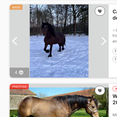
BASIS
C
d
✨C
Fr
en
E
E
4
PRESTIGE
W
2
MO