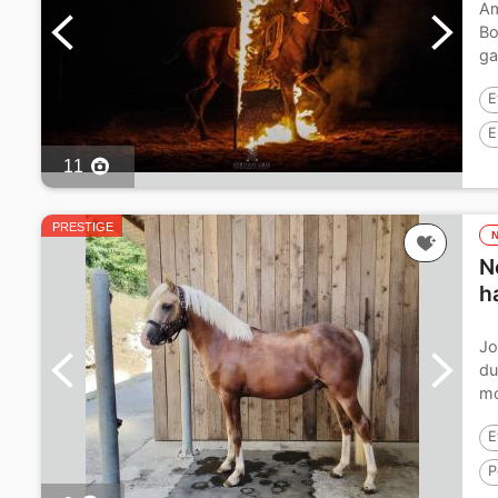
Am
Bo
ga
Vi
E
E
11
PRESTIGE
N
h
Jo
du
mo
Ee
E
P