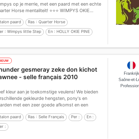
mpys op je merrie, met een paard met een echte
arter Horse mentaliteit! ⭐⭐⭐ WIMPYS OKIE...
talon paard
Ras :
Quarter Horse
er :
Wimpys little Step
En :
HOLLY OKIE PINE
er :
MR GOLD PINE JAC
NIEUW
hunder gesmeray zeke don kichot
Frankrij
awnee - selle français 2010
Saône-et-Lo
Profession
ef kleur aan je toekomstige veulens! We bieden
rschillende gekleurde hengsten, pony's en
arden met een zeer goede afkomst en een
tstekende...
talon paard
Ras :
Selle Français
Per :
En :
er :