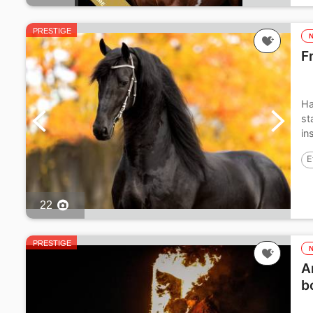
PRESTIGE
F
Ha
st
in
E
22
PRESTIGE
A
b