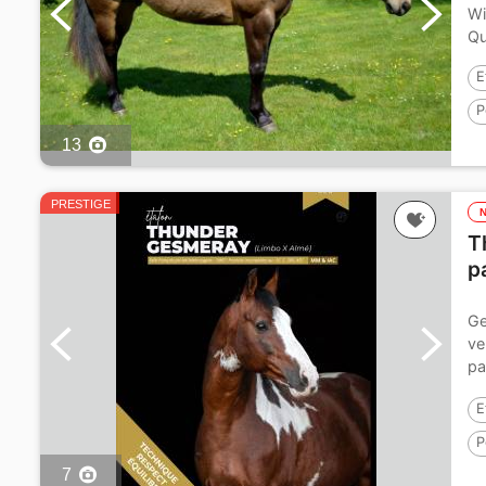
Wi
Qu
E
P
13
P
PRESTIGE
T
p
Ge
ve
pa
ui
E
P
7