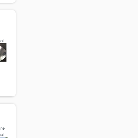
k
al
k
nne
al