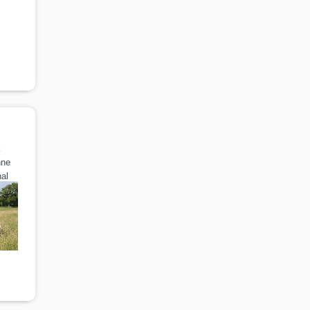
k
nne
al