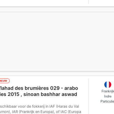
er :
Cadot
NIEUW
lahad des brumières 029 - arabo
Frankrij
ries 2015 , sinoan bashhar aswad
Indre
Particulie
schikbaar voor de fokkerij in IAF (Haras du Val
Arnon), IAR (Frankrijk en Europa), of IAC (Europa