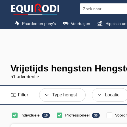
Paarden en pony's
Voertuigen
Hippisch on
Vrijetijds hengsten Hengs
51 advertentie
Filter
Type hengst
Locatie
Individuele
Professioneel
Voorg
15
36