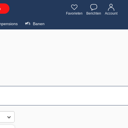
n
Favorieten
Berichten
Account
npensions
Banen