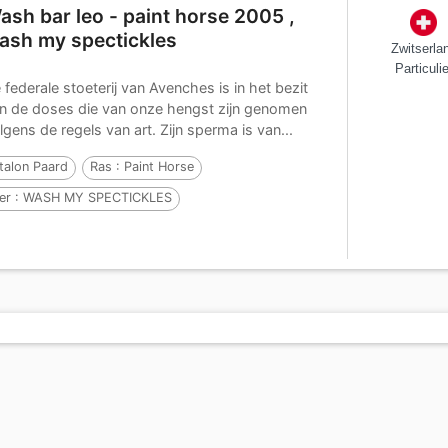
ash bar leo - paint horse 2005 ,
ash my spectickles
Zwitserla
Particulie
 federale stoeterij van Avenches is in het bezit
n de doses die van onze hengst zijn genomen
lgens de regels van art. Zijn sperma is van...
talon Paard
Ras :
Paint Horse
er :
WASH MY SPECTICKLES
n :
Br Jae Bar Trouble
Per :
Trouble Just Happens