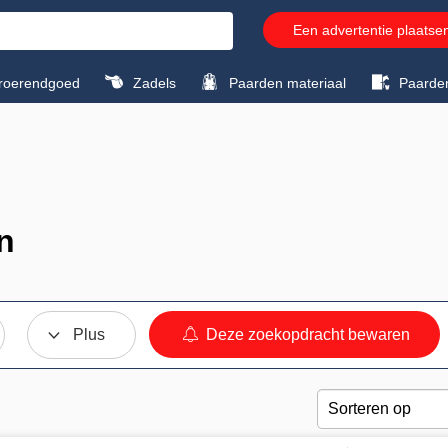
Een advertentie plaatse
roerendgoed
Zadels
Paarden materiaal
Paarde
n
Plus
Deze zoekopdracht bewaren