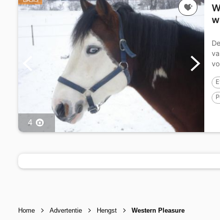
BASIS
W
w
De
va
vo
E
P
E
4
Home
Advertentie
Hengst
Western Pleasure