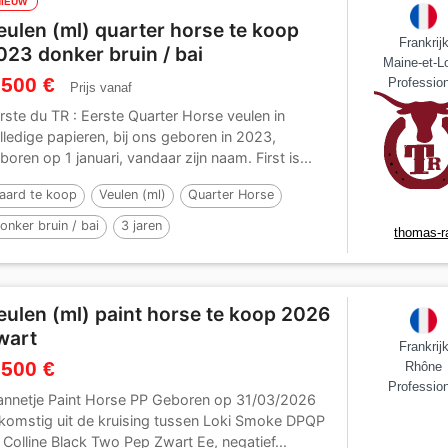
NIEUW
eulen (ml) quarter horse te koop
Frankrij
023 donker bruin / bai
Maine-et-Lo
 500 €
Profession
Prijs vanaf
rste du TR : Eerste Quarter Horse veulen in
lledige papieren, bij ons geboren in 2023,
boren op 1 januari, vandaar zijn naam. First is...
aard te koop
Veulen (ml)
Quarter Horse
onker bruin / bai
3 jaren
thomas-r
eulen (ml) paint horse te koop 2026
wart
Frankrij
 500 €
Rhône
Profession
nnetje Paint Horse PP Geboren op 31/03/2026
komstig uit de kruising tussen Loki Smoke DPQP
 Colline Black Two Pep Zwart Ee, negatief...