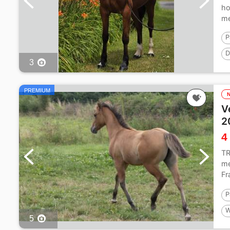
ho
me
P
D
3
PREMIUM
V
2
4
TR
me
Fr
be
P
W
5