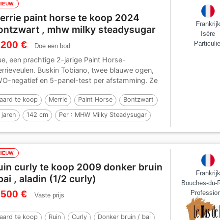
NIEUW
errie paint horse te koop 2024
Frankrij
ontzwart , mhw milky steadysugar
Isère
 200 €
Particulie
Doe een bod
ue, een prachtige 2-jarige Paint Horse-
rrieveulen. Buskin Tobiano, twee blauwe ogen,
O-negatief en 5-panel-test per afstamming. Ze
heel...
aard te koop
Merrie
Paint Horse
Bontzwart
 jaren
142 cm
Per :
MHW Milky Steadysugar
NIEUW
uin curly te koop 2009 donker bruin
Frankrij
bai , aladin (1/2 curly)
Bouches-du-
 500 €
Profession
Vaste prijs
aard te koop
Ruin
Curly
Donker bruin / bai