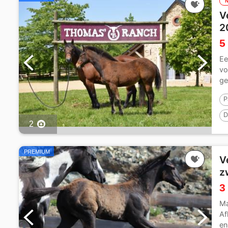
V
2
5
Ee
vo
ge
P
D
2
PREMIUM
V
z
3
Ma
Af
en