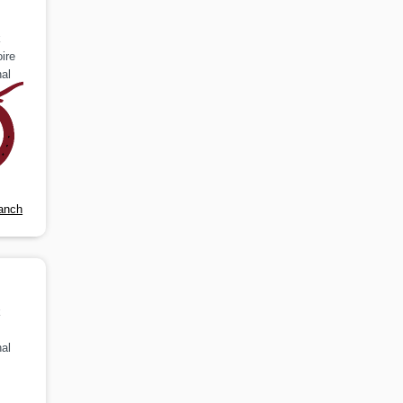
k
ire
al
anch
k
al