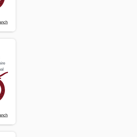
anch
k
ire
al
anch