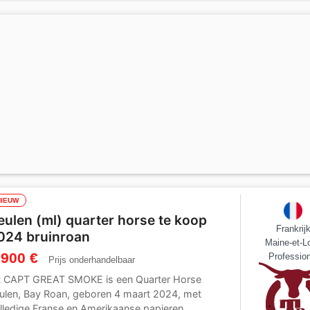
NIEUW
eulen (ml) quarter horse te koop
Frankrij
024 bruinroan
Maine-et-Lo
 900 €
Profession
Prijs onderhandelbaar
 CAPT GREAT SMOKE is een Quarter Horse
ulen, Bay Roan, geboren 4 maart 2024, met
lledige Franse en Amerikaanse papieren.