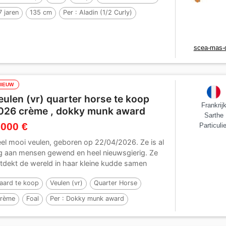
7 jaren
135 cm
Per :
Aladin (1/2 Curly)
scea-mas-d
NIEUW
eulen (vr) quarter horse te koop
Frankrij
026 crème , dokky munk award
Sarthe
 000 €
Particulie
el mooi veulen, geboren op 22/04/2026. Ze is al
g aan mensen gewend en heel nieuwsgierig. Ze
tdekt de wereld in haar kleine kudde samen
t...
aard te koop
Veulen (vr)
Quarter Horse
rème
Foal
Per :
Dokky munk award