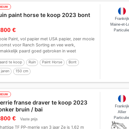
NIEUW
uin paint horse te koop 2023 bont
Frankrij
Maine-et-Lo
 800 €
Particulie
oie Paint, vol papier met USA papier, zeer mooie
komst voor Ranch Sorting en vee werk,
makkelijk paard goed gebroken in weet
stern...
aard te koop
Ruin
Paint Horse
Bont
 jaren
150 cm
NIEUW
errie franse draver te koop 2023
Frankrij
onker bruin / bai
Allier
 800 €
Particulie
Vaste prijs
hattige TF PP-merrie van 3 jaar Ze is 1,62 m