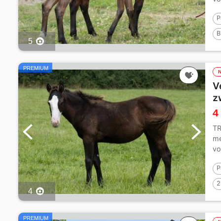
Ge
P
B
5
PREMIUM
V
z
4
TR
me
vo
Ge
P
2
4
PREMIUM