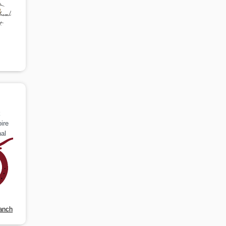
k
ire
al
anch