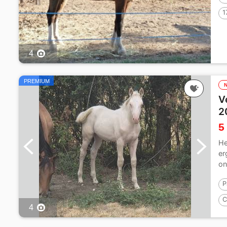
1
4
PREMIUM
V
2
5
He
er
on
me
P
C
4