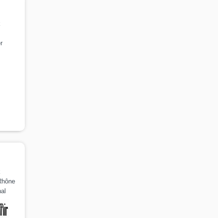
k
r
k
Rhône
al