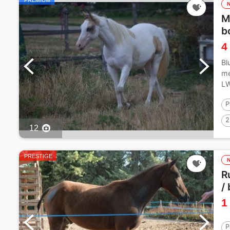
PREMIUM
M
b
4
Bl
me
LW
is 
P
2
12
PRESTIGE
R
/ 
1
P