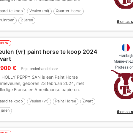
speend,...
aard te koop
Veulen (ml)
Quarter Horse
ruinroan
2 jaren
thomas-r
NIEUW
eulen (vr) paint horse te koop 2024
Frankrij
wart
Maine-et-Lo
 900 €
Profession
Prijs onderhandelbaar
 HOLLY PEPPY SAN is een Paint Horse
rrieveulen, geboren 23 februari 2024, met
lledige Franse en Amerikaanse papieren.
speend, behandeld,...
aard te koop
Veulen (vr)
Paint Horse
Zwart
 jaren
thomas-r