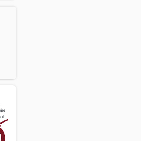
k
ire
al