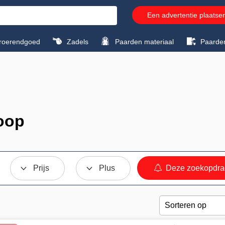
Een advertentie plaatse
roerendgoed
Zadels
Paarden materiaal
Paarde
oop
Prijs
Plus
Deze zoekopdra