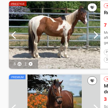
PRESTIGE
R
7
Mo
af
ge
we
P
3
6
1
PREMIUM
M
d
3
Sc