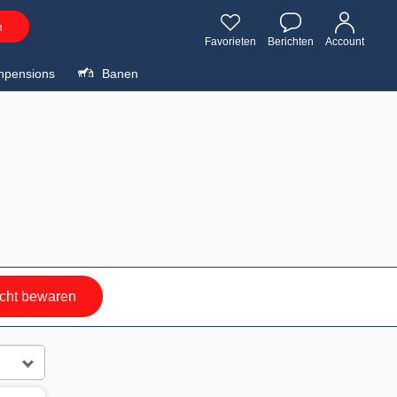
n
Favorieten
Berichten
Account
npensions
Banen
cht bewaren