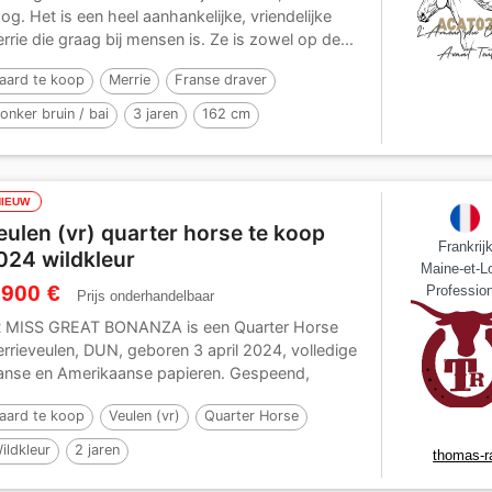
og. Het is een heel aanhankelijke, vriendelijke
rrie die graag bij mensen is. Ze is zowel op de...
aard te koop
Merrie
Franse draver
onker bruin / bai
3 jaren
162 cm
NIEUW
eulen (vr) quarter horse te koop
Frankrij
024 wildkleur
Maine-et-Lo
 900 €
Profession
Prijs onderhandelbaar
 MISS GREAT BONANZA is een Quarter Horse
rrieveulen, DUN, geboren 3 april 2024, volledige
anse en Amerikaanse papieren. Gespeend,
handeld,...
aard te koop
Veulen (vr)
Quarter Horse
ildkleur
2 jaren
thomas-r