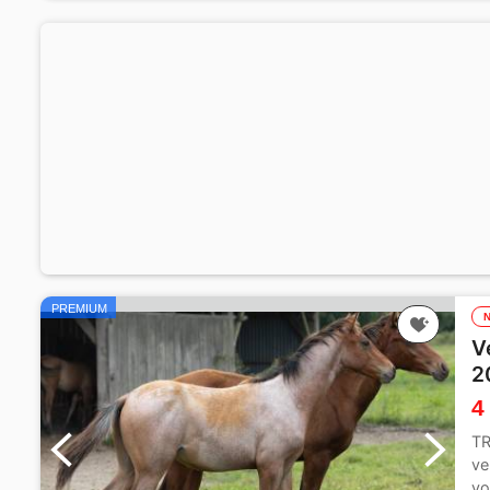
PREMIUM
V
2
4
TR
ve
vo