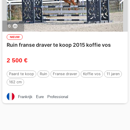
6
NIEUW
Ruin franse draver te koop 2015 koffie vos
2 500 €
Paard te koop
Ruin
Franse draver
Koffie vos
11 jaren
162 cm
Frankrijk
Eure
Professional