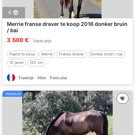
6
Merrie franse draver te koop 2016 donker bruin
/ bai
3 500 €
Vaste prijs
Paard te koop
Merrie
Franse draver
Donker bruin / bai
10 jaren
162 cm
Frankrijk
Allier
Particulier
PREMIUM