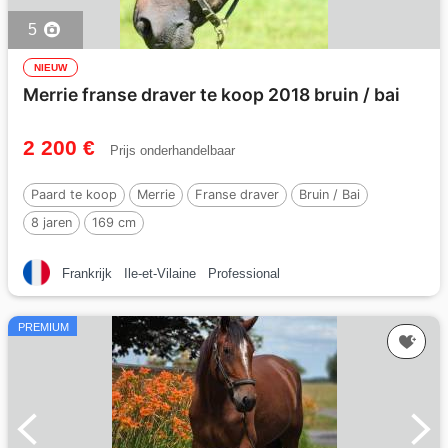
5
NIEUW
Merrie franse draver te koop 2018 bruin / bai
2 200 €
Prijs onderhandelbaar
Paard te koop
Merrie
Franse draver
Bruin / Bai
8 jaren
169 cm
Frankrijk
Ile-et-Vilaine
Professional
PREMIUM