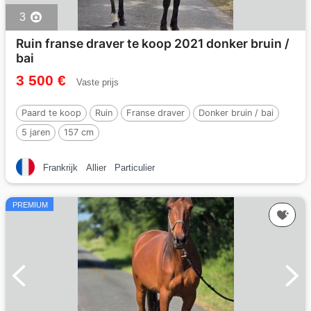
3
Ruin franse draver te koop 2021 donker bruin /
bai
3 500 €
Vaste prijs
Paard te koop
Ruin
Franse draver
Donker bruin / bai
5 jaren
157 cm
Frankrijk
Allier
Particulier
PREMIUM