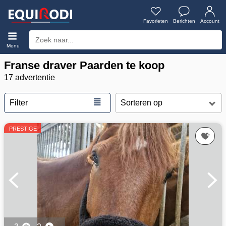
Favorieten
Berichten
Account
Menu
Franse draver Paarden te koop
17 advertentie
≣
Filter
PRESTIGE