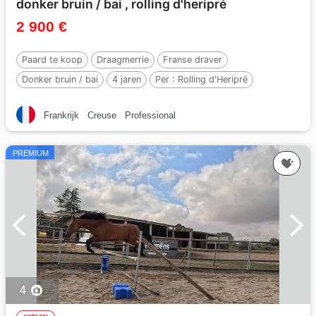
donker bruin / bai , rolling d'heripré
2 900 €
Paard te koop
Draagmerrie
Franse draver
Donker bruin / bai
4 jaren
Per :
Rolling d'Heripré
Frankrijk
Creuse
Professional
PREMIUM
4