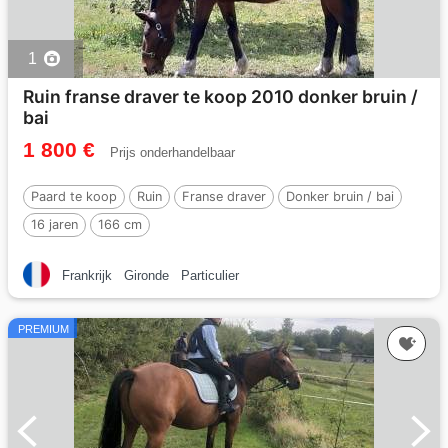
1
Ruin franse draver te koop 2010 donker bruin /
bai
1 800 €
Prijs onderhandelbaar
Paard te koop
Ruin
Franse draver
Donker bruin / bai
16 jaren
166 cm
Frankrijk
Gironde
Particulier
PREMIUM