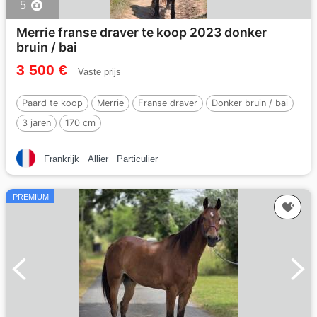
5
Merrie franse draver te koop 2023 donker
bruin / bai
3 500 €
Vaste prijs
Paard te koop
Merrie
Franse draver
Donker bruin / bai
3 jaren
170 cm
Frankrijk
Allier
Particulier
PREMIUM