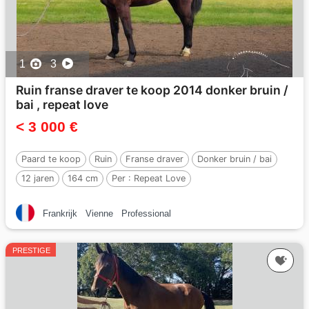
1
3
Ruin franse draver te koop 2014 donker bruin /
bai , repeat love
< 3 000 €
Paard te koop
Ruin
Franse draver
Donker bruin / bai
12 jaren
164 cm
Per :
Repeat Love
Frankrijk
Vienne
Professional
PRESTIGE