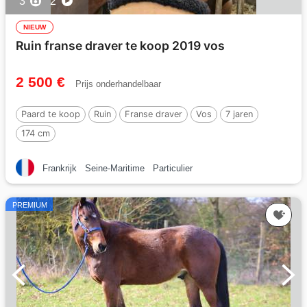
3
2
NIEUW
Ruin franse draver te koop 2019 vos
2 500 €
Prijs onderhandelbaar
Paard te koop
Ruin
Franse draver
Vos
7 jaren
174 cm
Frankrijk
Seine-Maritime
Particulier
PREMIUM