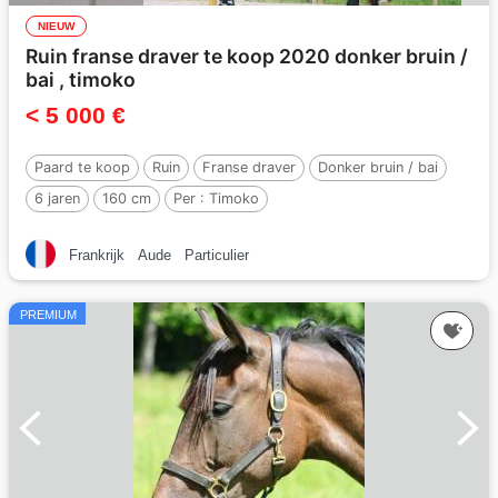
NIEUW
Ruin franse draver te koop 2020 donker bruin /
bai , timoko
< 5 000 €
Paard te koop
Ruin
Franse draver
Donker bruin / bai
6 jaren
160 cm
Per :
Timoko
Frankrijk
Aude
Particulier
PREMIUM