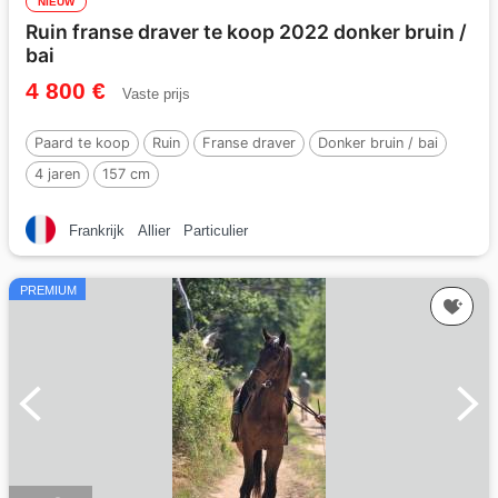
NIEUW
Ruin franse draver te koop 2022 donker bruin /
bai
4 800 €
Vaste prijs
Paard te koop
Ruin
Franse draver
Donker bruin / bai
4 jaren
157 cm
Frankrijk
Allier
Particulier
PREMIUM