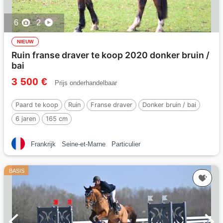
6
2
NIEUW
Ruin franse draver te koop 2020 donker bruin /
bai
3 500 €
Prijs onderhandelbaar
Paard te koop
Ruin
Franse draver
Donker bruin / bai
6 jaren
165 cm
Frankrijk
Seine-et-Marne
Particulier
BASIS