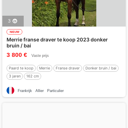
3
NIEUW
Merrie franse draver te koop 2023 donker
bruin / bai
3 800 €
Vaste prijs
Paard te koop
Merrie
Franse draver
Donker bruin / bai
3 jaren
162 cm
Frankrijk
Allier
Particulier