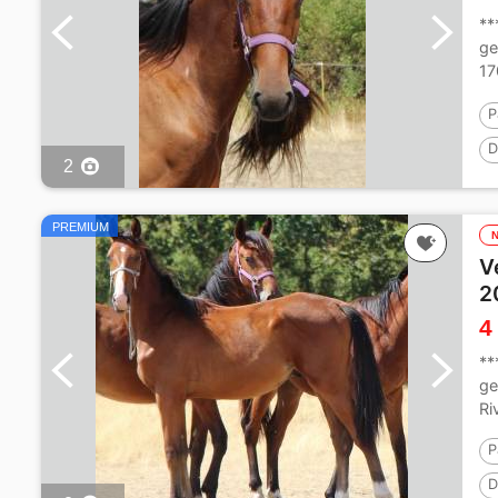
**
ge
17
x..
P
D
2
PREMIUM
V
2
4
**
ge
Ri
P
D