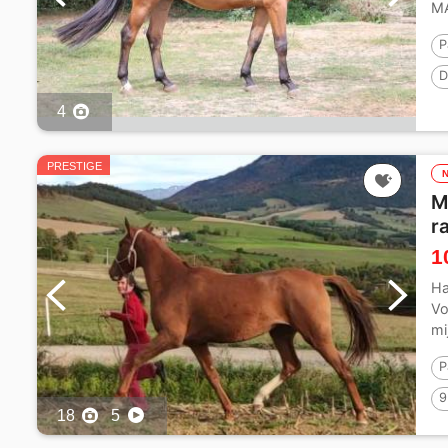
M
P
D
P
4
PRESTIGE
M
r
1
Ha
Vo
mi
P
9
18
5