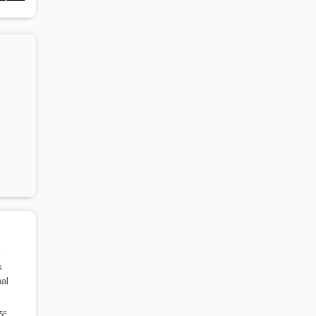
k
s
al