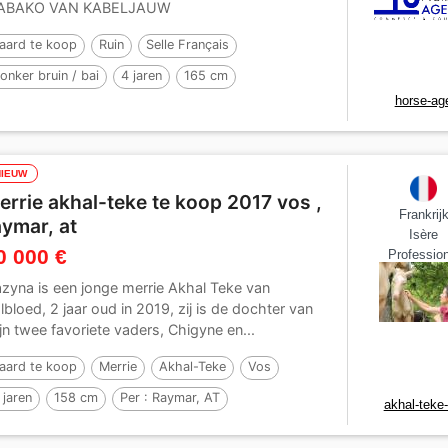
ABAKO VAN KABELJAUW
aard te koop
Ruin
Selle Français
onker bruin / bai
4 jaren
165 cm
horse-ag
er :
deuxcatsix d'eglefin
NIEUW
errie akhal-teke te koop 2017 vos ,
Frankrij
aymar, at
Isère
0 000 €
Profession
zyna is een jonge merrie Akhal Teke van
lbloed, 2 jaar oud in 2019, zij is de dochter van
jn twee favoriete vaders, Chigyne en...
aard te koop
Merrie
Akhal-Teke
Vos
 jaren
158 cm
Per :
Raymar, AT
akhal-teke