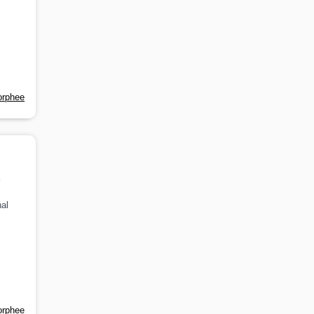
orphee
k
al
orphee