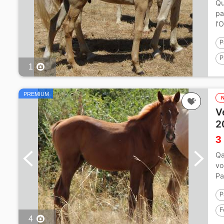
Qu
pa
l'
P
P
1
PREMIUM
V
2
3
Qa
vo
Pa
P
F
4