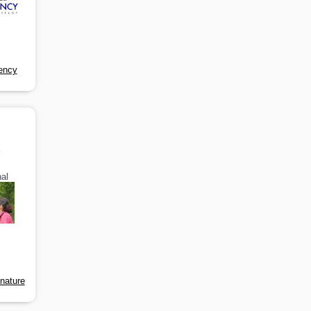
ency
k
al
-nature