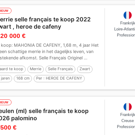
NIEUW
errie selle français te koop 2022
Frankrij
wart , heroe de cafeny
Loire-Atlant
 20 000 €
Profession
 koop: MAHONIA DE CAFENY, 1,68 m, 4 jaar Het
 een schattige merrie in het dagelijks leven, van
tstekende afkomst. Selle Français Originel ...
aard te koop
Merrie
Selle Français
Zwart
 jaren
168 cm
Per :
HEROE DE CAFENY
NIEUW
eulen (ml) selle français te koop
Frankrij
026 palomino
Creuse
 500 €
Profession