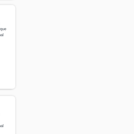
k
ique
al
k
al