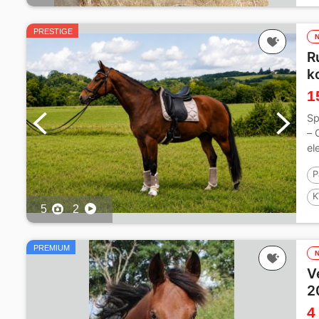
PRESTIGE
R
k
1
Sp
– 
el
P
K
5
2
1
PREMIUM
V
2
4