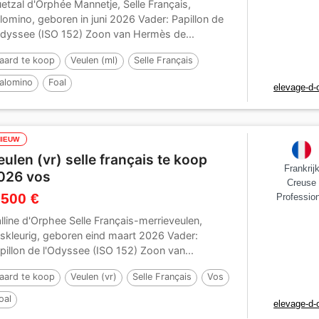
etzal d'Orphée Mannetje, Selle Français,
lomino, geboren in juni 2026 Vader: Papillon de
Odyssee (ISO 152) Zoon van Hermès de...
aard te koop
Veulen (ml)
Selle Français
alomino
Foal
elevage-d-
NIEUW
eulen (vr) selle français te koop
Frankrij
026 vos
Creuse
 500 €
Profession
lline d'Orphee Selle Français-merrieveulen,
skleurig, geboren eind maart 2026 Vader:
pillon de l'Odyssee (ISO 152) Zoon van...
aard te koop
Veulen (vr)
Selle Français
Vos
oal
elevage-d-