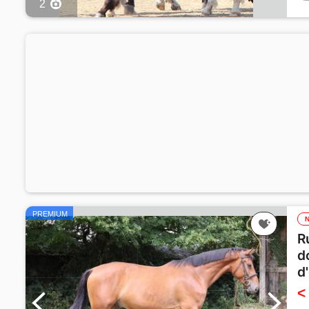
2
PREMIUM
R
d
d
<