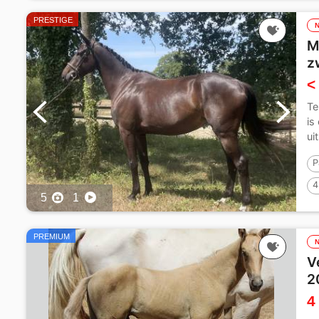
PRESTIGE
M
z
<
Te
is
ui
P
4
5
1
PREMIUM
V
2
4