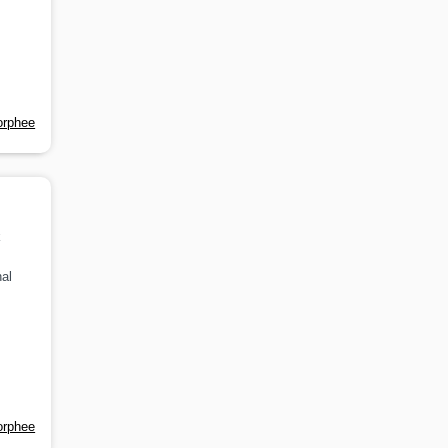
orphee
k
al
orphee