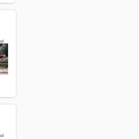
k
al
k
al