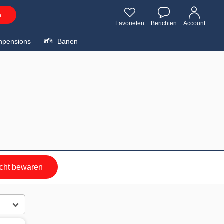
n
Favorieten
Berichten
Account
npensions
Banen
cht bewaren