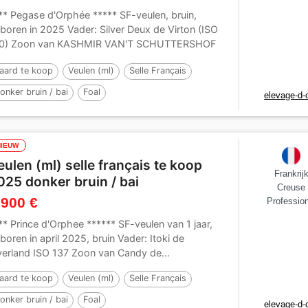
** Pegase d'Orphée ***** SF-veulen, bruin,
boren in 2025 Vader: Silver Deux de Virton (ISO
0) Zoon van KASHMIR VAN'T SCHUTTERSHOF
.
aard te koop
Veulen (ml)
Selle Français
onker bruin / bai
Foal
elevage-d-
NIEUW
eulen (ml) selle français te koop
Frankrij
025 donker bruin / bai
Creuse
 900 €
Profession
** Prince d'Orphee ****** SF-veulen van 1 jaar,
boren in april 2025, bruin Vader: Itoki de
verland ISO 137 Zoon van Candy de...
aard te koop
Veulen (ml)
Selle Français
onker bruin / bai
Foal
elevage-d-