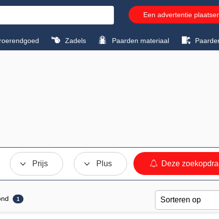
Een advertentie plaatse
roerendgoed
Zadels
Paarden materiaal
Paarde
Prijs
Plus
Deze zoekopdra
ond
1