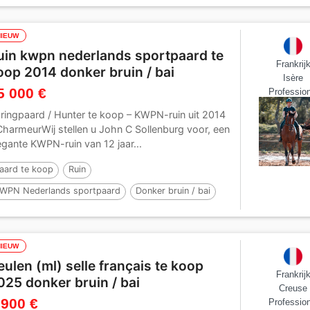
NIEUW
uin kwpn nederlands sportpaard te
Frankrij
oop 2014 donker bruin / bai
Isère
5 000 €
Profession
ringpaard / Hunter te koop – KWPN-ruin uit 2014
Charmeur ​ Wij stellen u John C Sollenburg voor, een
egante KWPN-ruin van 12 jaar...
aard te koop
Ruin
WPN Nederlands sportpaard
Donker bruin / bai
2 jaren
163 cm
NIEUW
eulen (ml) selle français te koop
Frankrij
025 donker bruin / bai
Creuse
 900 €
Profession