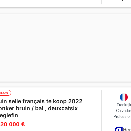
NIEUW
uin selle français te koop 2022
Frankrij
onker bruin / bai , deuxcatsix
Calvado
'eglefin
Profession
 20 000 €