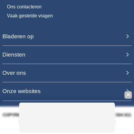
Ons contacteren
Vaak gestelde vragen
Bladeren op
Diensten
Over ons
Onze websites
✕
COPYRIGHT 2006 - 2025 - EQUIRODI SAS - R.C.S. DOLE 504 811
373 - TVA FR00504811373
Deze zoekopdracht bewaren
100% VEILIGE BETALING