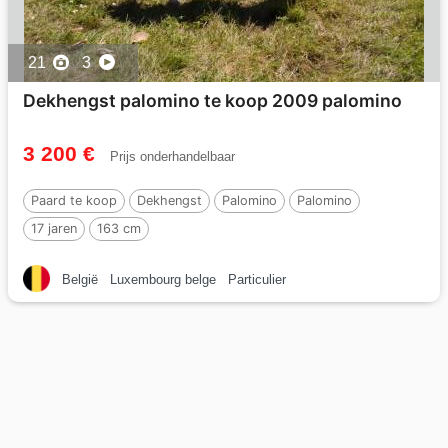
21
3
Dekhengst palomino te koop 2009 palomino
3 200 €
Prijs onderhandelbaar
Paard te koop
Dekhengst
Palomino
Palomino
17 jaren
163 cm
België
Luxembourg belge
Particulier