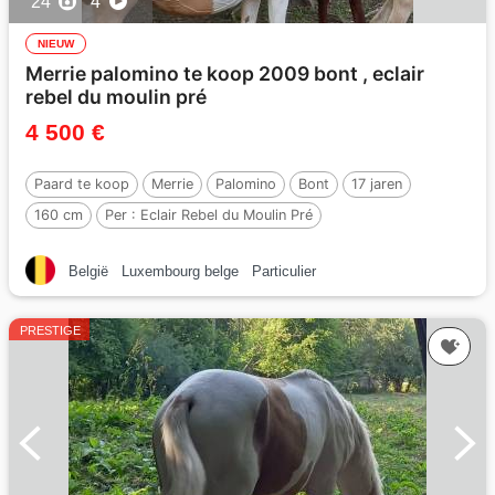
24
4
NIEUW
Merrie palomino te koop 2009 bont , eclair
rebel du moulin pré
4 500 €
Paard te koop
Merrie
Palomino
Bont
17 jaren
160 cm
Per :
Eclair Rebel du Moulin Pré
België
Luxembourg belge
Particulier
PRESTIGE