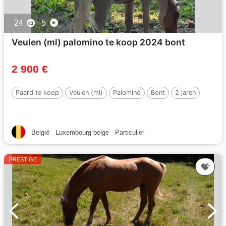
24
5
Veulen (ml) palomino te koop 2024 bont
2 900 €
Paard te koop
Veulen (ml)
Palomino
Bont
2 jaren
België
Luxembourg belge
Particulier
PRESTIGE