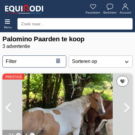
Favorieten
Berichten
Account
Menu
Palomino Paarden te koop
3 advertentie
≣
Filter
PRESTIGE