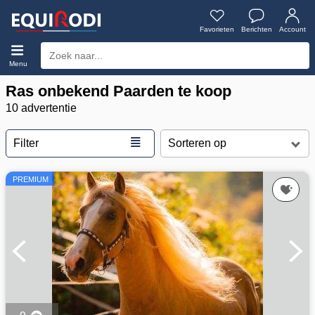
Favorieten
Berichten
Account
Menu
Ras onbekend Paarden te koop
10 advertentie
≣
Filter
PREMIUM