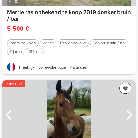
2
Merrie ras onbekend te koop 2019 donker bruin
/ bai
5 500 €
Paard te koop
Merrie
Ras onbekend
Donker bruin / bai
7 jaren
163 cm
Frankrijk
Loire-Atlantique
Particulier
PRESTIGE