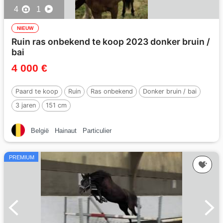
4
1
NIEUW
Ruin ras onbekend te koop 2023 donker bruin /
bai
4 000 €
Paard te koop
Ruin
Ras onbekend
Donker bruin / bai
3 jaren
151 cm
België
Hainaut
Particulier
PREMIUM